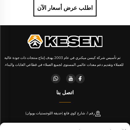
اطلب عرض أسعار الآن
تم تأسيس شركة كيسن ميكنري في عام 2003 بهدف إنتاج منتجات ذات جودة عالية
للعملاء وتقديم دعم معدات عالمي المستوى لجميع العملاء في قطاعي الغابات والبناء.
اتصل بنا
رقم 1، شارع كوي فانغ (حديقة اللوجستيات بويوان)
+86-189 53266099