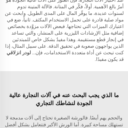
عند اختيار آلات النجارة، فإن العثور على آلات عالية الجودة هو
أمرٌ بالغ الأهمية. أولاً، فكّر في المتانة. فالآلة المتينة تدوم
لسنوات عديدة، ما يوفّر المال على المدى الطويل. وابحث عن
مواد صلبة قادرة على تحمل الاستخدام المكثف. ثانياً، ضع في
اعتبارك الميزات التي تحتاجها. فبعض الآلات مزوَّدة بخصائص
إضافية مثل الإرشادات الليزرية على المنشار، والتي تساعد
في إنجاز قطع مستقيمة. وهذا مفيدٌ بشكل خاص للمبتدئين
الذين يواجهون صعوبة في تحقيق الدقة. على سبيل المثال، إذا
كنت تبحث عن أداة متعددة الاستخدامات، فإن...
لودر انزلاقي
قد يكون مفيدًا.
ما الذي يجب البحث عنه في آلات النجارة عالية
الجودة لنشاطك التجاري
والحجم يهم أيضًا. فالورشة الصغيرة تحتاج إلى آلات مدمجة لا
تستهلك مساحة كبيرة. أما الورش الأكبر فتتعامل بشكل أفضل