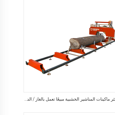
أكثر ماكينات المناشير الخشبية مبيعًا تعمل بالغاز / الديزل / الكهرباء، منشار محمول على عجلات ومنشار باند أفقي