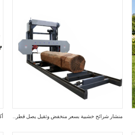
منشار شرائح خشبية بسعر منخفض وثقيل يصل قطر المنشار فيه إلى 1000 ملم لمخازن الأخشاب الكبيرة