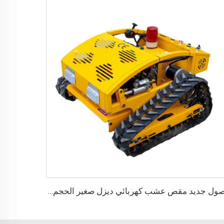
وصول جديد مقص عشب كهربائي ديزل صغير الحجم للمنزل المزود برأس حلق روبوتي لحصد العشب