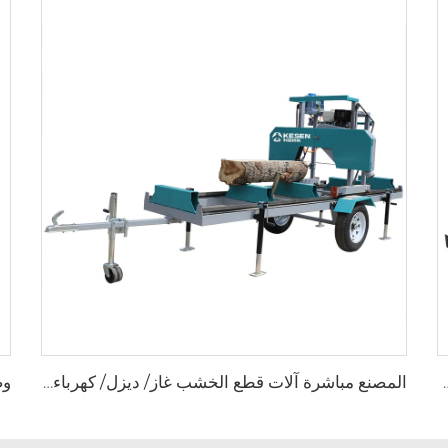
نشار أفقية محمولة تعمل تلقائيًا مع مقطورة
المصنع مباشرة آلات قطع الخشب غاز/ ديزل/ كهرباء محمولة عجلات مقطورة منشار حقل أفقية آلة منشار شريط