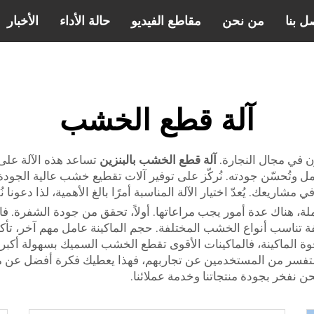
ل بنا
من نحن
مقاطع الفيديو
حالة الأداء
الأخبار
آلة قطع الخشب
ن في مجال النجارة.
آلة قطع الخشب بالبنزين
تساعد هذه الآلة عل
لعمل وتُحسّن جودته. نُركّز على توفير آلات تقطيع خشب عالية الجودة 
شاريعك. يُعدّ اختيار الآلة المناسبة أمرًا بالغ الأهمية، لذا دعونا
، هناك عدة أمور يجب مراعاتها. أولاً، تحقق من جودة الشفرة. فا
تناسب أنواع الخشب المختلفة. حجم الماكينة عامل مهم آخر، تأكد
 الماكينة، فالماكينات الأقوى تقطع الخشب السميك بسهولة أكبر. ثا
ستفسر من المستخدمين عن تجاربهم، فهذا يعطيك فكرة أفضل عن موثو
نحن نفخر بجودة منتجاتنا وخدمة عملائنا.