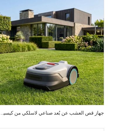
جهاز قص العشب عن بُعد صناعي لاسلكي من كيسين مزوَّد ببطارية، بعرض قص ١٠٠٠ مم، مزود بعجلات، ذاتي التحرك، ومناسب لجميع أنواع التضاريس