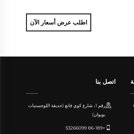
اطلب عرض أسعار الآن
ة
اتصل بنا
رقم 1، شارع كوي فانغ (حديقة اللوجستيات
بويوان)
+86-189 53266099