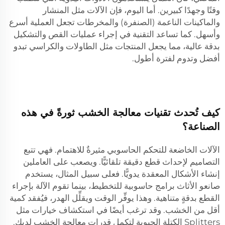
وقتًا وجهدًا كبيرين. أما اليوم، فإن الآلات مثل المنشار
والماكينات الناعمة (الصنفرة) والمخرطات تجعل العملية أسرع
وأسهل. كما تساعد التقنية في إجراء عمليات القص والتشكيل
بدقة عالية، مما يجعل المنتجات مثل الطاولات والكراسي تبدو
أفضل وتدوم لفترة أطول.
كيف تُحدث تقنيات معالجة الخشب ثورةً في هذه
الصناعة؟
الآلات الخاضعة للتحكم الحاسوبي مثيرةٌ للاهتمام. فهي تتبع
التصاميم لإحداث قطع دقيقة تلقائيًّا. ويصعب على العاملين
إنشاء الأشكال المعقدة يدويًّا. فعلى سبيل المثال، يستخدم
صانعو الأثاث برامج حاسوبية للتخطيط، بينما تقوم الآلة بإجراء
القطع بدقةٍ متناهية. وهذا يوفِّر الوقت ويقلِّل الهدر، فيُفقد كمية
أقل من الخشب. وقد ترغب أيضًا في استكشاف خيارات مثل
Splitters الكتلة الحيوية
لتكمل قدرات معالجة الخشب لديك.