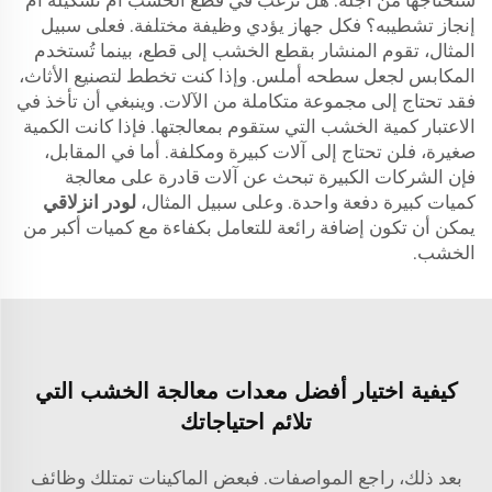
ستحتاجها من أجله. هل ترغب في قطع الخشب أم تشكيله أم
إنجاز تشطيبه؟ فكل جهاز يؤدي وظيفة مختلفة. فعلى سبيل
المثال، تقوم المنشار بقطع الخشب إلى قطع، بينما تُستخدم
المكابس لجعل سطحه أملس. وإذا كنت تخطط لتصنيع الأثاث،
فقد تحتاج إلى مجموعة متكاملة من الآلات. وينبغي أن تأخذ في
الاعتبار كمية الخشب التي ستقوم بمعالجتها. فإذا كانت الكمية
صغيرة، فلن تحتاج إلى آلات كبيرة ومكلفة. أما في المقابل،
فإن الشركات الكبيرة تبحث عن آلات قادرة على معالجة
كميات كبيرة دفعة واحدة. وعلى سبيل المثال،
لودر انزلاقي
يمكن أن تكون إضافة رائعة للتعامل بكفاءة مع كميات أكبر من
الخشب.
كيفية اختيار أفضل معدات معالجة الخشب التي
تلائم احتياجاتك
بعد ذلك، راجع المواصفات. فبعض الماكينات تمتلك وظائف