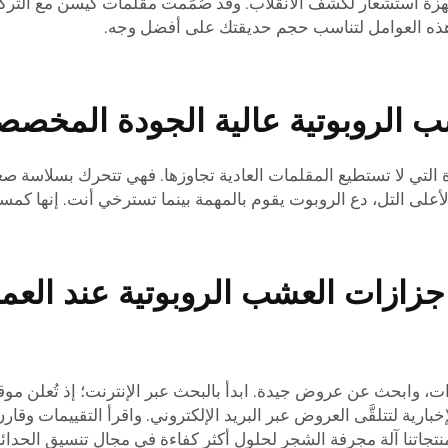
بأجهزة استشعار لكشف الانقلاب. وقد صُمِّمت مقلمات كيسن مع التر
 هذه العوامل لتناسب حجم حديقتك على أفضل وجه.
 الروبوتية عالية الجودة المخصص
 التي لا تستطيع المقلمات العادية تجاوزها. فهي تتحرك بسلاسة صعو
 لأعلى التل، دع الروبوت يقوم بالمهمة بينما تسترخي أنت. إنها كمساع
 جزازات العشب الروبوتية عند الع
ت، وابحث عن عروض جيدة. ابدأ بالبحث عبر الإنترنت؛ إذ تُعلن مو
ارية لتتلقَّى العروض عبر البريد الإلكتروني. واقرأ التقييمات وقا
تجاتنا
آلة مجرفة الشجر
لحلول أكثر كفاءة في مجال تنسيق الحدائ