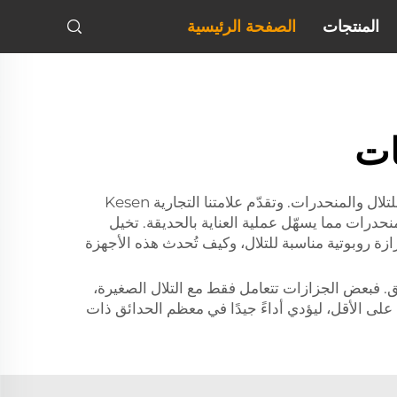
المنتجات
الصفحة الرئيسية
ات
أصبحت جزازات العشب الروبوتية شائعةً بشكل متزايد للحفاظ على حدائق العشب مرتبةً. ومن بينها، تبرز تلك المصممة للتلال والمنحدرات. وتقدّم علامتنا التجارية Kesen
حدرات مما يسهّل عملية العناية بالحديقة. تخيل
زازة روبوتية مناسبة للتلال، وكيف تُحدث هذه الأجهزة
لق. فبعض الجزازات تتعامل فقط مع التلال الصغيرة،
ا التعامل مع المنحدرات الأشد انحدارًا. ابحث عن جهاز قادر على التحكم في منحدرات تصل إلى ٢٠ درجة على الأقل، ليؤدي أداءً جيدًا في معظم الحدائق ذات