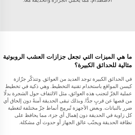
الاصطدام، مما يحمي الجزازة والحديقة معًا.
ما هي الميزات التي تجعل جزازات العشب الروبوتية
مثالية للحدائق الكبيرة؟
في الحدائق الكبيرة توجد العديد من العوائق. وتتذكّر جزّازة
كيسن المواقع باستخدام تقنية التخطيط. وهي ذكية في تخطيط
عملية الجَزّ لتجنب هذه العوائق، مثل الالتفاف حول الشجرة بدلًا
من قصها عن قربٍ جدًّا. وبذلك تبقى الحديقة آمنةً دون إلحاق أي
ضرر بالنباتات. وبعض الأجهزة تُبرمِج أنماط جزّ مختلفة لتغطية
كل زاوية في الحديقة دون إهمال أي جزء، مما يحافظ على
نظافة الحديقة ويجنّب عالق الجهاز أو حدوث أي مشكلة.