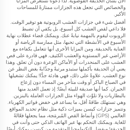
الآن بشأن الحديقة الفوضوية. لذا دعونا نستعرض المزايا
والخصائص التي تجعل هذه الجزازات ممتازةً للمساحات
الأكبر.
أفضل شيء في جزازات العشب الروبوتية هو توفير الوقت.
فلا داعي لقص العشب كل أسبوع، بل يكفي أن تضبط
الروبوت ليقوم بالمهمة نيابةً عنك. ويمكنك قضاء عطلات نهاية
الأسبوع في الأنشطة التي تحبها، مثل ممارسة الرياضة أو
العناية بالحديقة. ومن المزايا الأخرى أنها تتعامل بكفاءة مع
الأراضي غير المستوية والعشب الكثيف. فهي قادرة على قص
العشب على المنحدرات أو الأماكن الوعرة دون أن تعلق. وهذا
يعني أن الحديقة بأكملها ستبدو مرتبةً وجذّابةً بغض النظر عن
نوع العشب. علاوةً على ذلك، فهي هادئة جدًّا! يمكنك تشغيلها
في الصباح الباكر أو وقت متأخر من المساء دون إزعاج
الجيران. كما أنها صديقة للبيئة أيضًا؛ إذ تعمل العديد منها
بالبطاريات ولا تلوِّث الهواء مثل الجرارات العاملة بالبنزين.
وهي تستهلك طاقةً أقل، ما يساعد في خفض فواتير الكهرباء.
وتتميز جزازات كيسن بميزات ذكية مثل نظام تحديد المواقع
العالمي (GPS) وأنماط القص المُبرمَجة، مما يجعلها فعّالةً
للغاية. ويمكنك التحكم بها عبر الهاتف الذكي حتى وأنت في
الحديقة! وبفضل التكنولوجيا المتقدمة من كيسن، يمكنك أيضًا