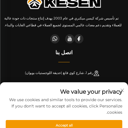
تم تأسيس شركة كيسن ميكنري في عام 2003 بهدف إنتاج منتجات ذات جودة عالية
للعملاء وتقديم دعم معدات عالمي المستوى لجميع العملاء في قطاعي الغابات والبناء.
اتصل بنا
رقم 1، شارع كوي فانغ (حديقة اللوجستيات بويوان)
+86-189 53266099
We value your privacy
[email protected]
We use cookies and similar tools to provide our services.
If you don't want to accept all cookies, click Personalize
cookies.
حقوق النشر © شركة شاندونغ كيسن لتصنيع المachinery. جميع الحقوق
Accept all
محفوظة-
سياسة الخصوصية
-
المدونة