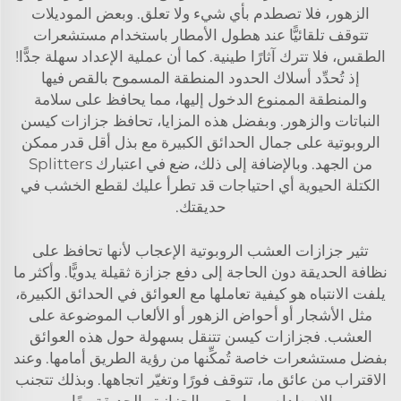
الزهور، فلا تصطدم بأي شيء ولا تعلق. وبعض الموديلات
تتوقف تلقائيًّا عند هطول الأمطار باستخدام مستشعرات
الطقس، فلا تترك آثارًا طينية. كما أن عملية الإعداد سهلة جدًّا!
إذ تُحدِّد أسلاك الحدود المنطقة المسموح بالقص فيها
والمنطقة الممنوع الدخول إليها، مما يحافظ على سلامة
النباتات والزهور. وبفضل هذه المزايا، تحافظ جزازات كيسن
الروبوتية على جمال الحدائق الكبيرة مع بذل أقل قدر ممكن
من الجهد. وبالإضافة إلى ذلك، ضع في اعتبارك
Splitters
الكتلة الحيوية
أي احتياجات قد تطرأ عليك لقطع الخشب في
حديقتك.
تثير جزازات العشب الروبوتية الإعجاب لأنها تحافظ على
نظافة الحديقة دون الحاجة إلى دفع جزازة ثقيلة يدويًّا. وأكثر ما
يلفت الانتباه هو كيفية تعاملها مع العوائق في الحدائق الكبيرة،
مثل الأشجار أو أحواض الزهور أو الألعاب الموضوعة على
العشب. فجزازات كيسن تتنقل بسهولة حول هذه العوائق
بفضل مستشعرات خاصة تُمكِّنها من رؤية الطريق أمامها. وعند
الاقتراب من عائق ما، تتوقف فورًا وتغيّر اتجاهها. وبذلك تتجنب