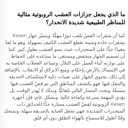
ما الذي يجعل جزازات العشب الروبوتية مثالية
للمناظر الطبيعية شديدة الانحدار؟
كما أن شفرات القصّ تلعب دورًا مهمًّا. ويتميّز جهاز Kesen
بشفرات حادة ومتينة تقطع العشب الكثيف بسهولة. وهو ما يُعدّ
مفيدًا جدًّا على المنحدرات حيث ينمو العشب بطولٍ كبير. كما
أن تصميم الجهاز منخفض ومستقر، ما يساعده على الحفاظ
على توازنه أثناء العمل على التلال. وتساعد العجلات الخاصة به
في الإمساك بالأرض بإحكام، ومنع الانزلاق أو الانقلاب. بالإضافة
إلى ذلك، يحتوي الجهاز على تقنيات ذكية لاستكشاف الحديقة
والتنقل فيها. فهو يكتشف المناطق التي تم قصّ العشب فيها
مسبقًا، ويحدد المسار التالي تلقائيًّا. وبذلك لا يُهدر الوقت، بل
يؤدي المهمة بسرعة وكفاءة عالية. وبشكل عام، فإن أجهزة
Kesen الروبوتية لقصّ العشب ممتازة جدًّا للحدائق ذات
المنحدرات الشديدة. فهي تجعل العناية بالحديقة سهلة، وتمنحك
وقتًا أطول للاستمتاع بالهواء الطلق دون أي قلق.