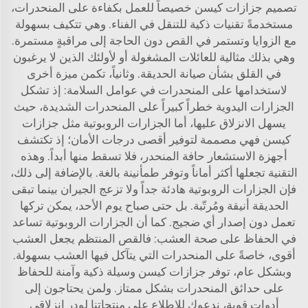
تصميم جزازات كيسن خصيصاً للعمل بكفاءة على المنحدرات،
مستخدمةً تقنيات ذكية للتنقل في الفناء. وهي تتكيف بسهولة
مع الزوايا وتستمر في القص دون الحاجة إلى مراقبةٍ مستمرة.
وهي بذلك مثالية للعائلات المشغولة أو لأولئك الذين لا يرغبون
في القلق بشأن صيانة الحديقة. وثانياً، تكمن ميزة أخرى
لاستخدامها على المنحدرات في عوامل السلامة: إذ تشكل
الجزارات اليدوية خطراً كبيراً على المنحدرات الشديدة، حيث
يسهل الانزلاق عليها، أما الجزارات الروبوتية مثل جزازات
كيسن فهي مصممة لتوفير أقصى درجات الأمان؛ إذ تكتشف
أجهزة الاستشعار حافة المنحدر، فلا تسقط منها أبداً. وهذه
التقنية تجعلها أكثر أماناً وتوفر طمأنينة بالغة. بالإضافة إلى ذلك،
فإن الجزارات الروبوتية هادئة جداً ولا تزعج الجيران بينما تبقى
الحديقة أنيقة ومُرتّبة. بل حتى صباح يوم الأحد، يمكن تركها
تعمل دون إصدار أي ضجيج. كما أن الجزارات الروبوتية تساعد
في الحفاظ على صحة العشب: فالقص المنتظم يجعل العشب
أقوى، خاصةً على المنحدرات التي يتآكل فيها العشب بسهولة.
وبشكل عام، توفر جزازات كيسن وسيلة ذكية وآمنة للحفاظ
على حدائق المنحدرات بشكل ممتاز. ولمن يحتاجون إلى
أدوات قوية، ندعوك للاطلاع على منتجاتنا
لودر انزلاقي