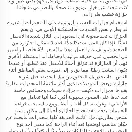
في الحصول على حديقة مُنظَّمة دون بذل جهدٍ بدني كبير. وإذا
كنت تبحث عن خيارٍ موثوقٍ، فننصحك بالنظر في منتجاتنا.
جزازة عشب
طرازات.
استخدام جزازات العشب الروبوتية على المنحدرات الشديدة
قد يطرح بعض التحديات. فالمشكلة الأولى هي أن بعض
الجزارّات تجد صعوبة في الصعود إلى التلال شديدة الانحدار
فعليًّا. فإذا كان الميل شديدًا جدًّا، فقد لا تتمكن الجازّازة من
الصعود وتتوقف عن العمل. وهذا ما يُشعر الأشخاص الراغبين
في الحصول على حديقة مرتبة بالإحباط. أما المشكلة الأخرى
فهي أن الجازّازة قد تنزلق أحيانًا للأسفل عند عَطلها أو عندما
تكون العشب رطبًا، مما يؤدي إلى تفويت بعض المناطق أثناء
القص. لذا، يجدر بك التحقق من ميل الحديقة قبل شراء
جازّازة. وبعض الموديلات تكون أكثر ملاءمةً للمنحدرات مقارنةً
بغيرها. فجزازات «كيسن» مزوَّدة بعجلات وخصائص خاصة
تساعدها على الصعود بسهولة أكبر، كما أنها تتعامل مع
الأراضي الوعرة بشكل أفضل أيضًا. ومع ذلك، يجب قراءة
التعليمات بدقة. فقد تحتاج الجازّازة أحيانًا إلى مكانٍ مستوٍ
لشحن بطاريتها. فإذا كانت الحديقة كلها منحدرات، فابحث عن
مكان مناسب لوضعها فيه أثناء الراحة. كما ينبغي أخذ نوع
العشب في الاعتبار: فإذا كان طويلاً جدًّا أو كثيفًا جدًّا، فستواجه