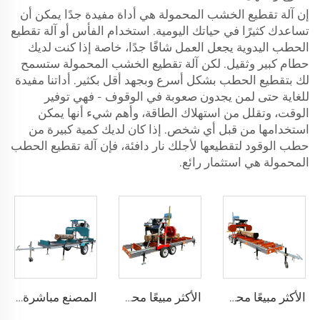
إن آلة تقطيع الخشب المحمولة هي أداة مفيدة جدًا يمكن أن
تساعدك كثيرًا في حياتك اليومية. استخدام الفأس أو آلة تقطيع
الحطب اليدوية يجعل العمل شاقًا جدًا، خاصة إذا كنت لديك
حطام كبير وثقيل. لكن آلة تقطيع الخشب المحمولة ستسمح
لك بتقطيع الحطب بشكل أسرع وبجهد أقل بكثير. أداتنا مفيدة
للغاية حتى لمن يجدون صعوبة في الوقوف - فهي توفير
الوقت، وتقلل من استهلاك الطاقة، وأهم شيء أنها يمكن
استخدامها من قبل أي شخص. إذا كان لديك كمية كبيرة من
حطب الوقود لتقطيعها لأجلك نار دافئة، فإن آلة تقطيع الحطب
المحمولة هي استثمار رائع.
الأكثر مبيعًا محرك الديزل 26 بوصة مناشير متعددة الألواح للخشب المحمولة منشار حقل آلات المنشار
الأكثر مبيعًا محرك البنزين 26 بوصة مناشير متعددة الألواح للخشب آلة غابات محمولة لتجزئة منشار شريط آلات المنشار
المصنع مباشرة آلات قطع الخشب غاز/ ديزل/ كهرباء محمولة عجلات مقطورة منشار حقل أفقية آلة منشار شريط