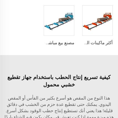
أكثر ماكينات المناشير الخشبية مبيعًا تعمل بالغاز / الديزل / الكهرباء، منشار محمول على عجلات ومنشار باند أفقي
مصنع بيع مباشر لشركة كيسن بقطر 36 بوصة، منشار أفقية محمولة تعمل تلقائيًا مع مقطورة
كيفية تسريع إنتاج الحطب باستخدام جهاز تقطيع
خشبي محمول
هذا النوع من المقص هو أسرع بكثير من الفأس أو المقص
اليدوي. يمكنك حتى تقطيع عدة حزم من الخشب في دقائق
قليلة! هذا يعني أنك تستطيع إنتاج حطب الوقود بشكل أسرع.
هذه ميزة مهمة إذا كنت تعيش في مكان يكون فيه الشتاء باردًا