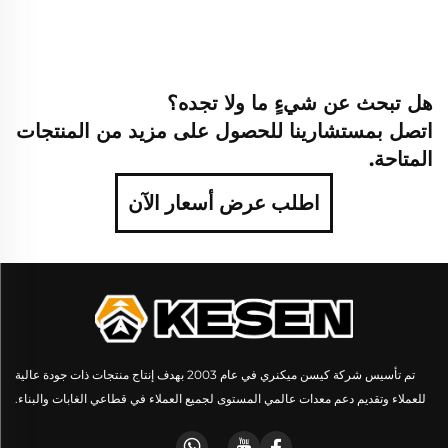
هل تبحث عن شيءٍ ما ولا تجده؟
اتصل بمستشارينا للحصول على مزيد من المنتجات
المتاحة.
اطلب عرض أسعار الآن
تم تأسيس شركة كيسن ميكنري في عام 2003 بهدف إنتاج منتجات ذات جودة عالية
للعملاء وتقديم دعم معدات عالمي المستوى لجميع العملاء في قطاعي الغابات والبناء.