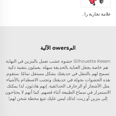
علامة تجارية رائجة من النوع الأفقي بقوة 7 حصان قابل للتخصيص ومتنقلة تعمل بالبنزين لآلة تقطيع وتدمير الأخشاب
المowers الآلية
Silhouette Kesen
حشوة عشب تعمل بالبنزين
في النهاية
هم خاصة يجعل العناية بالحديقة سهلة. يعملون بتقنية ذكية
تسمح لهم بالتنقل في حديقتك بشكل مستقل تمامًا. ستقوم
هذه الحشوات بجولة في حديقتك وتجنب الاصطدام بالأشياء
مثل الأشجار أو الزخارف الحدائقية. إنهم هادئون، لذا يمكنك
الاستمرار في سماع الطبيعة أثناء قصهم. كما أنهم لا يحتاجون
إلى بنزين أو زيت، لذلك ليس عليك تتبع محطة شحن لهم!