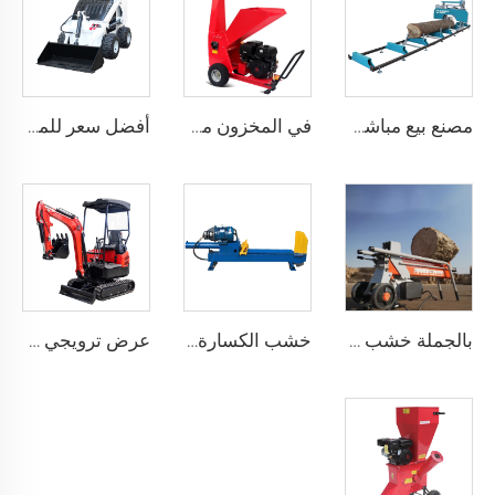
مصنع بيع مباشر لشركة كيسن بقطر 36 بوصة، منشار أفقية محمولة تعمل تلقائيًا مع مقطورة
في المخزون محطم الأخشاب بدء كهربائي بالبنزين سعة 100 مم قوة 15 حصان آلة تكسير الخشب
أفضل سعر للمنتج الصيني الجديد: حفار صغير للتحميل
بالجملة خشب شجرة التقطيع العمودي ترactor شجرة التقطيع معالجة الحطب آلة التقطيع
خشب الكسارة الساخنة للبيع كهربائية جودة عالية خشب التقطيع محرك بنزين خشب الكسارة مزيل الورق الآلة
عرض ترويجي صيني جديدة حفارة مصغرة على الجنزير للمزارع آلة Ce Epa Engine 1 2 2.5 3.5 طن حفارة