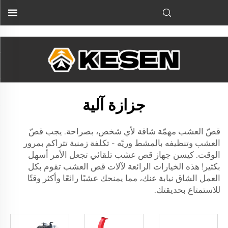
التي تعمل تلقائيًّا هذه المهمة إلى حدٍّ كبير...">
جزازة آلية
قصّ العشب مهمّة شاقة لأي شخص، بصراحة. يجب قصّ
العشب وتنظيفه بالمشط وريّه - تكلفة زمنية تتراكم بمرور
الوقت. كيسن
جهاز قص عشب تلقائي
تجعل الأمر أسهل
بكثير! هذه الخيارات الرائعة لآلات قص العشب تقوم بكل
العمل الشاق نيابة عنك، مما يمنحك عشبًا رائعًا وأكثر وقتًا
للاستمتاع بحديقتك.