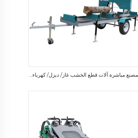
المصنع مباشرة آلات قطع الخشب غاز/ ديزل/ كهرباء محمولة عجلات مقطورة منشار حقل أفقية آلة منشار شريط