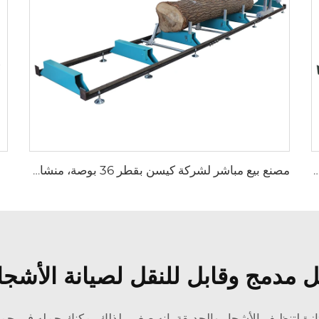
الخشبية مبيعًا تعمل بالغاز / الديزل / الكهرباء، منشار محمول على عجلات ومنشار باند أفقي
مصنع بيع مباشر لشركة كيسن بقطر 36 بوصة، منشار أفقية محمولة تعمل تلقائيًا مع مقطورة
 مدمج وقابل للنقل لصيانة الأشجا
ة لتنظيف الأشجار والحديقة. إنه صغير، لذلك يمكنك حمله في جميع أ