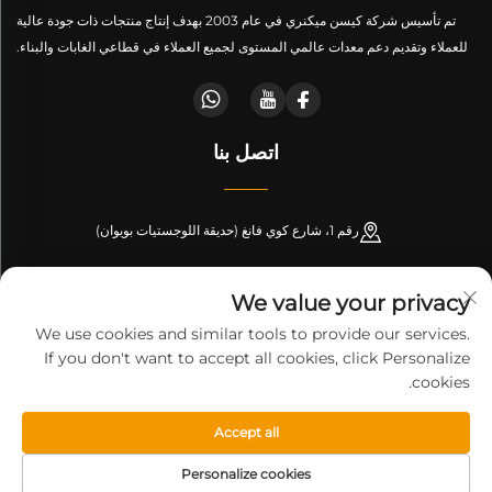
تم تأسيس شركة كيسن ميكنري في عام 2003 بهدف إنتاج منتجات ذات جودة عالية
للعملاء وتقديم دعم معدات عالمي المستوى لجميع العملاء في قطاعي الغابات والبناء.
اتصل بنا
رقم 1، شارع كوي فانغ (حديقة اللوجستيات بويوان)
+86-189 53266099
We value your privacy
[email protected]
We use cookies and similar tools to provide our services.
If you don't want to accept all cookies, click Personalize
cookies.
حقوق النشر © شركة شاندونغ كيسن لتصنيع المachinery. جميع الحقوق
Accept all
محفوظة-
سياسة الخصوصية
-
المدونة
Personalize cookies