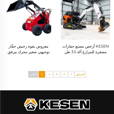
KESEN أرخص مصنع حفارات
معروض بقوة رخيص حفّار
مصغرة للمزارع آلة 3.5 طن
توجيهي صغير محرك مرفق
حفار صغير مايكرو باغر 2 طن 3
حفّار توجيهي صغير ديزل
طن حفارة مصغرة
السابق
1
2
3
4
5
التالي