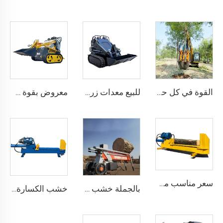
القوة في كل حفرة – آلات حفر الأشجار الصناعية، بدون هامش تجزئة
للبيع معدات زراعية مصغرة جرافة الزاحف حفار الجرافة
معروض بقوة حفار عجلات صغير آلات تنقيب عن الأرض حفار عجلات صغير سكيد ستير
سعر مناسب مصنع خشب التقطيع 25 طن خشب مزيل الورق المفروم آلة التقطيع
بالجملة خشب شجرة التقطيع العمودي ترactor شجرة التقطيع معالجة الحطب آلة التقطيع
خشب الكسارة الساخنة للبيع كهربائية جودة عالية خشب التقطيع محرك بنزين خشب الكسارة مزيل الورق الآلة