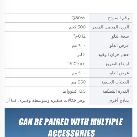
رقم النموذج
Q80W
الوزن المحمل المقدر
300 كجم
سعة الدلو
0.12م³
عرض الدلو
٩٠٠ مم
حجم خزان الوقود
5 لتر
ارتفاع التفريغ
1510mm
عرض الدلو
٩٠٠ مم
العجلات الخلفية
850 مم
القدرة المُصنَّفة
13.5 كيلوواط
نماذج أخرى
توفر حَمّالات صغيرة ومتوسطة وكبيرة، كما أن هنا