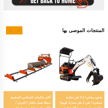
المنتجات الموصى بها
شحن مجاني! 3.5 طن حفارة
أكثر ماكينات المناشير الخشبية
مصغرة 1 طن 2 طن محرك كوبوتا
مبيعًا تعمل بالغاز / الديزل /
حفارة صغيرة صينية آلة حفارة
الكهرباء، منشار محمول على