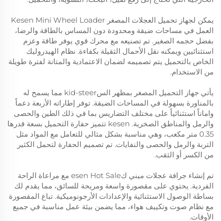
يمكن لجهاز تحميل العجلات المصغر Kesen Mini Wheel Loader
العمل في مساحات ضيقة ومحدودة دون المساس بالطاقة والرضا،
بفضل حجمه الصغير. تم تصنيعه مع محرك قوي يوفر طاقة وعزم
استثنائيين ويمكنه نقل الأحمال الثقيلة بكفاءة. نظام الهيدروليك
الخاص بالتحميل يتم تصميمه لضمان الاعتمادية والمتانة لفترة طويلة
من الاستخدام.
يأتي جهاز التحميل المصغر بمظهر السkid-steer مما يسمح له
بالمناورة بسهولة في المساحات الضيقة. توفر إطاراته الأربعة دعماً
واماناً استثنائياً على مختلف التضاريس بما في ذلك الطين والحصى
والرمل والمناطق الصخرية.
kesen
تتميز حفارة التحميل بسعة قدرها
0.35 متر مكعب، وهي مناسبة بشكل مثالي للتعامل مع المواد مثل
التربة والرمل والحصى والنفايات. تم تصميم الحفارة لتحمل الكثير
من الكسر أو الثقب.
تم إنشاء جرافة عجلات ميني كesen Hot Sale مع مراعاة الراحة
الفردية. يحتوي على مقصورة واسعة ومريحة للسائق، مما يقدم لك
بساطة الوصول الاستثنائية والإعدادات الأرجونوميكية. تباع المقصورة
مع نظام صوت وتكييف هواء، مما يضمن بيئة عمل مناسبة في جميع
الأوقات.