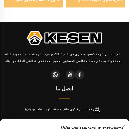
مصغرة
عجلات ومنشار باند أفقي
تم تأسيس شركة كيسن ميكنري في عام 2003 بهدف إنتاج منتجات ذات جودة عالية
للعملاء وتقديم دعم معدات عالمي المستوى لجميع العملاء في قطاعي الغابات والبناء.
اتصل بنا
رقم 1، شارع كوي فانغ (حديقة اللوجستيات بويوان)
+86-189 53266099
We value your privacy