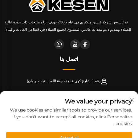
تم تأسيس شركة كيسن ميكنري في عام 2003 بهدف إنتاج منتجات ذات جودة عالية
للعملاء وتقديم دعم معدات عالمي المستوى لجميع العملاء في قطاعي الغابات والبناء.
اتصل بنا
رقم 1، شارع كوي فانغ (حديقة اللوجستيات بويوان)
+86-189 53266099
We value your privacy
[email protected]
We use cookies and similar tools to provide our services.
If you don't want to accept all cookies, click Personalize
cookies.
حقوق النشر © شركة شاندونغ كيسن لتصنيع المachinery. جميع الحقوق
Accept all