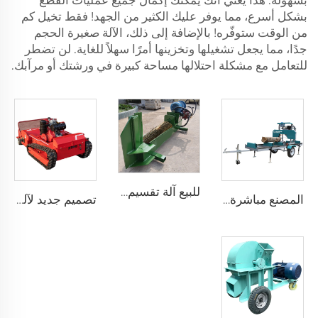
بسهولة. هذا يعني أنك يمكنك إكمال جميع عمليات القطع
بشكل أسرع، مما يوفر عليك الكثير من الجهد! فقط تخيل كم
من الوقت ستوفّره! بالإضافة إلى ذلك، الآلة صغيرة الحجم
جدًا، مما يجعل تشغيلها وتخزينها أمرًا سهلاً للغاية. لن تضطر
للتعامل مع مشكلة احتلالها مساحة كبيرة في ورشتك أو مرآبك.
للبيع آلة تقسيم الخشب بالبنزين آلة تقسيم الخشب من 7 طن إلى 25 طن تقسيم السجلات
المصنع مباشرة آلات قطع الخشب غاز/ ديزل/ كهرباء محمولة عجلات مقطورة منشار حقل أفقية آلة منشار شريط
تصميم جديد لآلة قص العشب بمحرك ديزل قوي متعددة الاستخدامات مناسبة للمزارعين