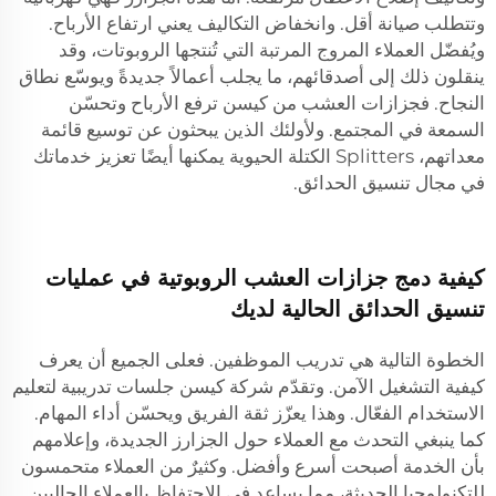
وتتطلب صيانة أقل. وانخفاض التكاليف يعني ارتفاع الأرباح.
ويُفضّل العملاء المروج المرتبة التي تُنتجها الروبوتات، وقد
ينقلون ذلك إلى أصدقائهم، ما يجلب أعمالاً جديدةً ويوسّع نطاق
النجاح. فجزازات العشب من كيسن ترفع الأرباح وتحسّن
السمعة في المجتمع. ولأولئك الذين يبحثون عن توسيع قائمة
معداتهم،
Splitters الكتلة الحيوية
يمكنها أيضًا تعزيز خدماتك
في مجال تنسيق الحدائق.
كيفية دمج جزازات العشب الروبوتية في عمليات
تنسيق الحدائق الحالية لديك
الخطوة التالية هي تدريب الموظفين. فعلى الجميع أن يعرف
كيفية التشغيل الآمن. وتقدّم شركة كيسن جلسات تدريبية لتعليم
الاستخدام الفعّال. وهذا يعزّز ثقة الفريق ويحسّن أداء المهام.
كما ينبغي التحدث مع العملاء حول الجزارز الجديدة، وإعلامهم
بأن الخدمة أصبحت أسرع وأفضل. وكثيرٌ من العملاء متحمسون
للتكنولوجيا الحديثة، مما يساعد في الاحتفاظ بالعملاء الحاليين