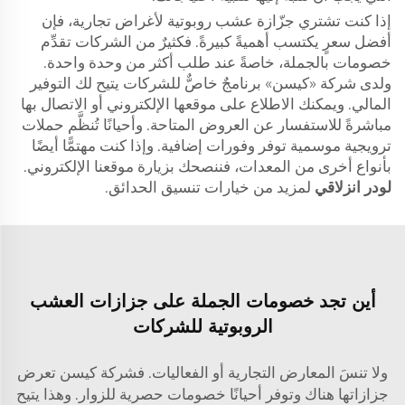
إذا كنت تشتري جزّازة عشب روبوتية لأغراض تجارية، فإن
أفضل سعرٍ يكتسب أهميةً كبيرةً. فكثيرٌ من الشركات تقدِّم
خصومات بالجملة، خاصةً عند طلب أكثر من وحدة واحدة.
ولدى شركة «كيسن» برنامجٌ خاصٌّ للشركات يتيح لك التوفير
المالي. ويمكنك الاطلاع على موقعها الإلكتروني أو الاتصال بها
مباشرةً للاستفسار عن العروض المتاحة. وأحيانًا تُنظَّم حملات
ترويجية موسمية توفر وفورات إضافية. وإذا كنت مهتمًّا أيضًا
بأنواع أخرى من المعدات، فننصحك بزيارة موقعنا الإلكتروني.
لودر انزلاقي
لمزيد من خيارات تنسيق الحدائق.
أين تجد خصومات الجملة على جزازات العشب
الروبوتية للشركات
ولا تنسَ المعارض التجارية أو الفعاليات. فشركة كيسن تعرض
جزازاتها هناك وتوفر أحيانًا خصومات حصرية للزوار. وهذا يتيح