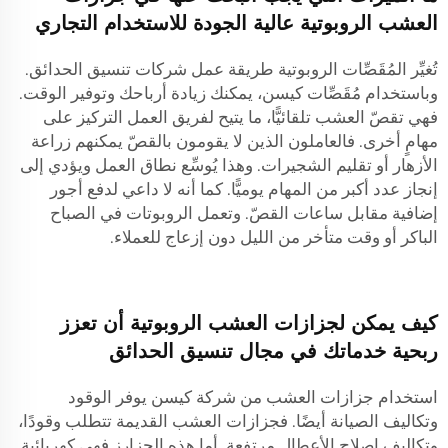
العشب الروبوتية عالية الجودة للاستخدام التجاري
تُغيِّر المُقَصِّات الروبوتية طريقة عمل شركات تنسيق الحدائق.
وباستخدام مُقَصِّات كيسن، يمكنك زيادة أرباحك وتوفير الوقت.
فهي تقصّ العشب تلقائيًّا، ما يتيح لفريق العمل التركيز على
مهامٍ أخرى. فالعاملون الذين لا يقومون بالقصّ يمكنهم زراعة
الأزهار أو تقليم الشجيرات. وهذا يُوسِّع نطاق العمل ويؤدي إلى
إنجاز عدد أكبر من المهام يوميًّا. كما أنه لا داعي لدفع أجور
إضافية مقابل ساعات القصّ. وتعمل الروبوتات في الصباح
الباكر أو وقت متأخر من الليل دون إزعاج للعملاء.
كيف يمكن لجزازات العشب الروبوتية أن تعزز
ربحية خدماتك في مجال تنسيق الحدائق
استخدام جزازات العشب من شركة كيسن يوفر الوقود
وتكاليف الصيانة أيضًا. فجزازات العشب القديمة تتطلب وقودًا،
وتكاليف إصلاح الأعطال مرتفعة. أما هذه الجزارز فهي كهربائية