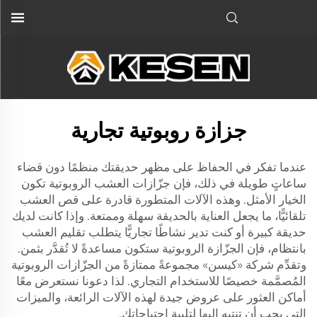
جزازة روبوتية تجارية
عندما تفكر في الحفاظ على مظهر حديقتك منظمًا دون قضاء
ساعاتٍ طويلة في ذلك، فإن جزّازات العشب الروبوتية تكون
الخيار الأمثل. وهذه الآلات المتطورة قادرة على قص العشب
تلقائيًّا، ما يجعل العناية بالحديقة سهلة وممتعة. وإذا كانت لديك
حديقة كبيرة أو كنت تدير نشاطًا تجاريًّا يتطلب تقليم العشب
بانتظام، فإن الجزّازة الروبوتية ستكون مساعدةً لا تُقدَّر بثمن.
وتقدِّم شركة «كيسن» مجموعةً ممتازةً من الجزّازات الروبوتية
المُصمَّمة خصيصًا للاستخدام التجاري. لذا دعونا نستعرض معًا
أماكن العثور على عروض جيدة لهذه الآلات الرائعة، والميزات
التي يجب أن تنتبه إليها لتلبية احتياجاتك.