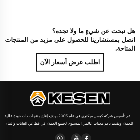
هل تبحث عن شيءٍ ما ولا تجده؟
اتصل بمستشارينا للحصول على مزيد من المنتجات
المتاحة.
اطلب عرض أسعار الآن
تم تأسيس شركة كيسن ميكنري في عام 2003 بهدف إنتاج منتجات ذات جودة عالية
للعملاء وتقديم دعم معدات عالمي المستوى لجميع العملاء في قطاعي الغابات والبناء.