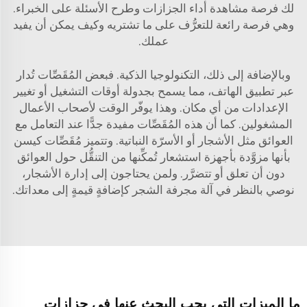
لك فرصة مشاهدة أداء الجزازات وطرح الأسئلة على الخبراء.
وهي فرصة رائعة للتعرُّف على ما تشتريه وكيف يمكن أن يفيد
عملك.
وبالإضافة إلى ذلك، التكنولوجيا الذكية. فبعض المُقَصِّات تُدار
عبر تطبيق الهاتف، مما يسمح بجدولة أوقات التشغيل أو تغيير
الإعدادات من أي مكان. وهذا يوفّر الوقت لأصحاب الأعمال
المشغولين. كما أن هذه المُقَصِّات مفيدة جدًّا عند التعامل مع
العوائق مثل الأشجار أو الأسرّة النباتية. وتتميز مُقَصِّات كيسن
بأنها مزوَّدة بأجهزة استشعار تُمكِّنها من التنقُّل حول العوائق
دون أن تعلق أو تتضرَّر. ولمن يحتاجون إلى إدارة الأشجار،
نوصي بالنظر في
آلة مجرفة الشجر
كإضافةٍ قيمةٍ إلى معداتك.
ما الميزات التي يجب البحث عنها في جزازات