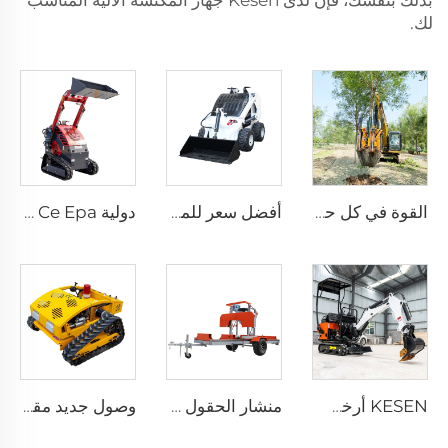
بذلك بنفسك، فإن لدى Kesen جهاز المكنسة الآلية المناسب
لك.
القوة في كل حفرة – آلات حفر الأشجار الصناعية، بدون هامش تجزئة
أفضل سعر للمنتج الصيني الجديد: حفار صغير للتحميل
دولية Ce Epa منزل حديقة ديزل الزاحف صغير ميني رافعة حفارة مرفقات
KESEN أرخص مصنع حفارات مصغرة للمزارع آلة 3.5 طن حفار صغير مايكرو باغر 2 طن 3 طن حفارة مصغرة
منشار الحقول لمصنع الأثاث غاز/ ديزل/ كهرباء آلة نجارة الخشب منشار شريط معدات الغابات
وصول جديد مقص عشب كهربائي ديزل صغير الحجم للمنزل المزود برأس حلق روبوتي لحصد العشب