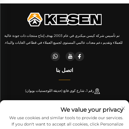
تم تأسيس شركة كيسن ميكنري في عام 2003 بهدف إنتاج منتجات ذات جودة عالية
للعملاء وتقديم دعم معدات عالمي المستوى لجميع العملاء في قطاعي الغابات والبناء.
اتصل بنا
رقم 1، شارع كوي فانغ (حديقة اللوجستيات بويوان)
+86-189 53266099
We value your privacy
[email protected]
We use cookies and similar tools to provide our services.
If you don't want to accept all cookies, click Personalize