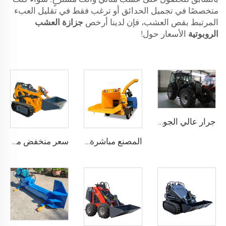
متخصصًا في تجميل الحدائق أو ترغب فقط في تقليل العبء
المرتبط بقص العشب، فإن لدينا أرخص
جزازة العشب
الروبوتية
الأسعار حول!
جرار عالي الجودة لتطبيقات زراعية وصناعية متنوعة
المصنع مباشرة آلة تكسير أغصان الأشجار في الحدائق بمحرك ديزل آلة تقطيع وتدمير الأخشاب
سعر منخفض ميني جرافة كهربائية متعددة الوظائف جرافة زاحفة هيدروليكية صغيرة بعجلات حفار