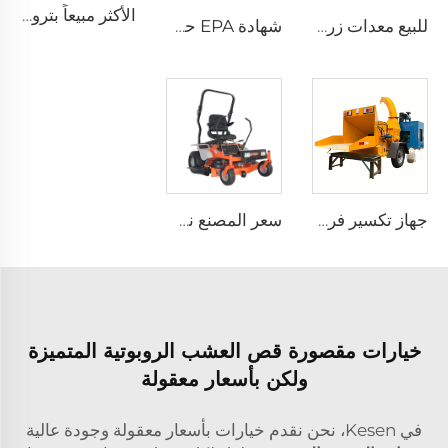
الأكثر مبيعاً بترولية شجرة التقطيع 25 طن شجرة التقطيع غابة خشب آلة التقطيع
للبيع معدات زراعية مصغرة جرافة الزاحف حفار الجرافة
شهادة EPA حمال سحب صغير مع عجلات حفار مدمج
جهاز تكسير فروع الأشجار الخشبية عالية الجودة للحدائق يعمل بالديزل مع آلة تقطيع وتدمير الأخشاب المتنقلة الكبيرة
سعر المصنع نسخة محدثة ماكينة قص العشب الموجه عن بعد للبيع ماكينة قص العشب الصفراء الدوران
خيارات مقصورة قص العشب الروبوتية المتميزة
ولكن بأسعار معقولة
في Kesen، نحن نقدم خيارات بأسعار معقولة وجودة عالية