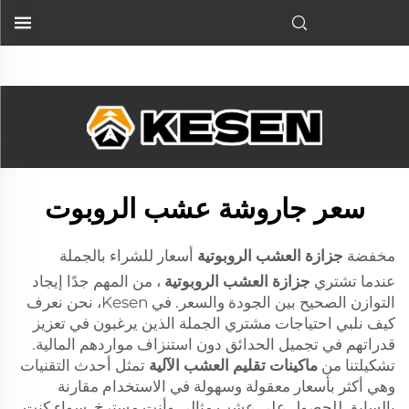
آلة قص العشب الروبوتية
للمشترين بالجملةعند شرائك
آلة قص العشب الروبوتية
&g...">
سعر جاروشة عشب الروبوت
مخفضة
جزازة العشب الروبوتية
أسعار للشراء بالجملة
عندما تشتري
جزازة العشب الروبوتية
، من المهم جدًا إيجاد
التوازن الصحيح بين الجودة والسعر. في Kesen، نحن نعرف
كيف نلبي احتياجات مشتري الجملة الذين يرغبون في تعزيز
قدراتهم في تجميل الحدائق دون استنزاف مواردهم المالية.
تشكيلتنا من
ماكينات تقليم العشب الآلية
تمثل أحدث التقنيات
وهي أكثر بأسعار معقولة وسهولة في الاستخدام مقارنة
بالسابق للحصول على عشب مثالي وأنت مسترخٍ. سواء كنت