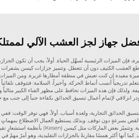
فضل جهاز لجز العشب الآلي لممتلكا
 فإن الميزات الرئيسية تُسهِّل الحياة. أولاً، يجب أن تكون الجزا
ع العشب الكثيف دون أن تتعطل. وتتميز جزازات كيسن بشفرات حادة
يزة مفيدة إن كنت تعيش في منطقة أمطارها غزيرة. ومن الميزات ا
م تدريجياً أنسب أنماط الحركة. وأخيراً، السلامة: فتتوقف تلقائيا
ة. ولذلك فإن هذه الميزات تحافظ على مظهر الفناء الكبير مثالياً و
در انزلاقي
لإتمام أعمال تنسيق الحدائق بكفاءة جنباً إلى جنب مع ج
يق الحدائق التجارية، ولعدة أسباب. أولاً، فهي توفر الوقت: ففي 
القص بسرعةٍ دون توقف. وبذلك يستطيع العمال الاضطلاع بمهماتٍ أخر
العشب بشكلٍ متساوٍ يمنح المظهر لمسةً نظيفة وج
نها أكثر همسًا مقارنةً بالجزازات التقليدية، وهو أمرٌ مهمٌ في ال