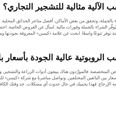
 الآلية مثالية للتشجير التجاري؟
بالجملة، وتحقق من بعض الأماكن. أفضل متاجر الحدائق المحلية. فه
وفِّر الشراء بالجملة وفورات مالية. اسأل عن العروض الخاصة. اح
نة توفر تنوعًا واسعًا. ابحث عن علامة «كيسن» المعروفة بجودتها ومت
الروبوتية عالية الجودة بأسعار ب
 المتخصصة. فالمورِّدون هناك يبيعون أدوات الزراعة والتشجير، ويم
لأسعار بين البائعين المختلفين. وتواصل مباشرةً مع شركة «كيسن» لل
ة الإرجاع. فهذا يحميك في حال حدوث أي مشكلات. خذ وقتك الكاف