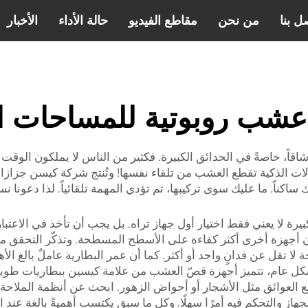
ل بنا
من نحن
مقاطع الفيديو
حالة الأداء
الأخبار
عشب روبوتية للمساحات ال
ً، خاصةً في الحدائق الكبيرة. فكثير من الناس لا يملكون الوقت ال
ات الذكية تقطع العشب من تلقاء نفسها! وتُنتج شركة كيسن جزازات 
كناً. ما عليك سوى تركيبها، ثم تؤدي المهمة تلقائياً. لذا دعونا
بيرة لا يعني فقط اختيار أول جهاز تراه. بل يجب أن تأخذ في الاع
كون أجهزة أخرى أكثر كفاءة على الأسطح المسطحة. وتذكّر التحقق م
ا تقل عن فدانٍ واحد أو أكثر. كما أن عمر البطارية عاملٌ بالغ الأهم
ل عام، تتميز أجهزة قصّ العشب من علامة كيسين ببطاريات طويلة
ع العوائق مثل الأشجار أو أحواض الزهور. ابحث عن أنظمة الملاحة ا
از والتحكم فيه أمرًا سهلًا. وكل ما سبق يكتسب أهميةً بالغة عند ال