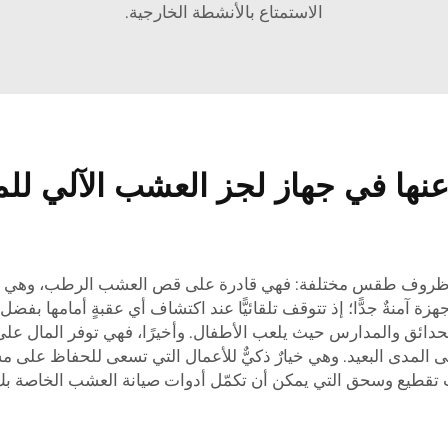
الاستمتاع بالأنشطة الخارجية.
عنها في جهاز لجز العشب الآلي ل
ي ظروف طقس مختلفة: فهي قادرة على قص العشب الرطب، وهي مشكل
زة آمنةٌ جدًّا؛ إذ تتوقف تلقائيًّا عند اكتشاف أي عقبةٍ أمامها بفض
 للحدائق والمدارس حيث يلعب الأطفال. وأخيرًا، فهي توفر المال عل
ى المدى البعيد. وهي خيارٌ ذكيٌّ للأعمال التي تسعى للحفاظ على م
 تقطيع وسحق
التي يمكن أن تكمّل أدوات صيانة العشب الخاصة بك