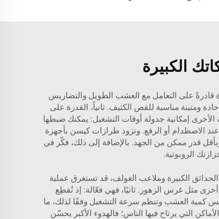
تك الكبيرة
زة قادرةً على التعامل مع العشب الطويل والتضاريس
 ومتينة مناسبة للقص الكثيف. ثانياً، القدرة على
لأخرى إمكانية جدولة أوقات التشغيل: يمكنك ضبطها
ً عند الاصطدام أو الرفع. وتزود طرازات كيسن بأجهزة
بأقل قدر ممكن من الجهد. بالإضافة إلى ذلك، فكّر في
زازتك الروبوتية.
الحدائق الكبيرة وملاعب الغولف، قد تستغرق عملية
ى مثل غرس الزهور. ثانيًا، فهي فعّالة: إذ تُقطِع
ذّابة. وتتميّز بعض الماركات مثل كيسن (Kesen) بأنظمة استشعارٍ تقيس كمية العشب وتنظم سرعة التشغيل وفقًا لذلك، ما
أماكن التي يرتاح فيها الناس؛ فالهدوء الأكبر يحسّن