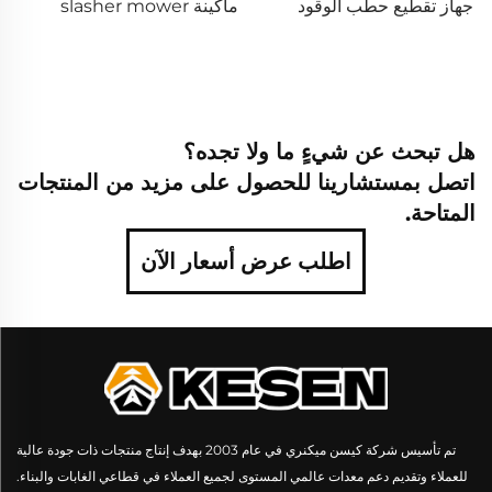
جهاز تقطيع حطب الوقود
ماكينة slasher mower
هل تبحث عن شيءٍ ما ولا تجده؟
اتصل بمستشارينا للحصول على مزيد من المنتجات
المتاحة.
اطلب عرض أسعار الآن
تم تأسيس شركة كيسن ميكنري في عام 2003 بهدف إنتاج منتجات ذات جودة عالية
للعملاء وتقديم دعم معدات عالمي المستوى لجميع العملاء في قطاعي الغابات والبناء.