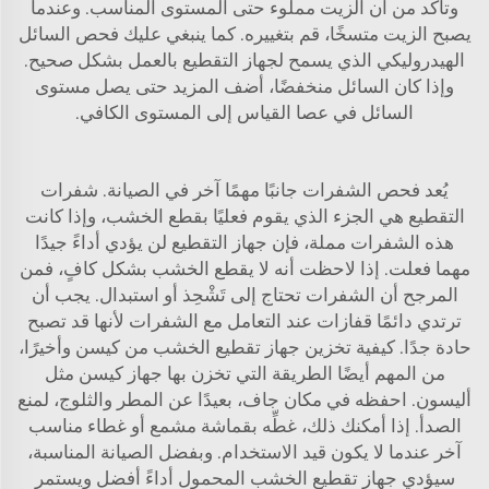
وتأكد من أن الزيت مملوء حتى المستوى المناسب. وعندما
يصبح الزيت متسخًا، قم بتغييره. كما ينبغي عليك فحص السائل
الهيدروليكي الذي يسمح لجهاز التقطيع بالعمل بشكل صحيح.
وإذا كان السائل منخفضًا، أضف المزيد حتى يصل مستوى
السائل في عصا القياس إلى المستوى الكافي.
يُعد فحص الشفرات جانبًا مهمًا آخر في الصيانة. شفرات
التقطيع هي الجزء الذي يقوم فعليًا بقطع الخشب، وإذا كانت
هذه الشفرات مملة، فإن جهاز التقطيع لن يؤدي أداءً جيدًا
مهما فعلت. إذا لاحظت أنه لا يقطع الخشب بشكل كافٍ، فمن
المرجح أن الشفرات تحتاج إلى تَشْحِذ أو استبدال. يجب أن
ترتدي دائمًا قفازات عند التعامل مع الشفرات لأنها قد تصبح
حادة جدًا. كيفية تخزين جهاز تقطيع الخشب من كيسن وأخيرًا،
من المهم أيضًا الطريقة التي تخزن بها جهاز كيسن مثل
أليسون. احفظه في مكان جاف، بعيدًا عن المطر والثلوج، لمنع
الصدأ. إذا أمكنك ذلك، غطِّه بقماشة مشمع أو غطاء مناسب
آخر عندما لا يكون قيد الاستخدام. وبفضل الصيانة المناسبة،
سيؤدي جهاز تقطيع الخشب المحمول أداءً أفضل ويستمر