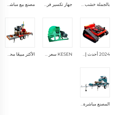
بالجملة خشب شجرة التقطيع العمودي ترactor شجرة التقطيع معالجة الحطب آلة التقطيع
جهاز تكسير فروع الأشجار الخشبية عالية الجودة للحدائق يعمل بالديزل مع آلة تقطيع وتدمير الأخشاب وسحق الأخشاب
مصنع بيع مباشر لشركة كيسن بقطر 36 بوصة، منشار أفقية محمولة تعمل تلقائيًا مع مقطورة
2024 أحدث إصدار توصيل سريع رخيص المower الموجه عن بعد الكهربائي والديزل
KESEN سعر مصنع سحق سريع محطم بشاشات مختلفة فم مربع قطر كبير محطم الخشب لنشارة الخشب
الأكثر مبيعًا محرك البنزين 26 بوصة مناشير متعددة الألواح للخشب آلة غابات محمولة لتجزئة منشار شريط آلات المنشار
المصنع مباشرة آلات قطع الخشب غاز/ ديزل/ كهرباء محمولة عجلات مقطورة منشار حقل أفقية آلة منشار شريط