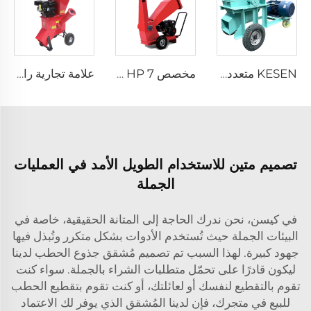
KESEN متعددة الوظائف سحق رقائق الخشب إلى نشارة الخشب آلة صنع النشارة
مخصص 7 HP للاستخدام المنزلي محرك بنزين ساحق فروع الأشجار وآلة شرائح الخشب
علامة تجارية رائجة من النوع الأفقي بقوة 7 حصان قابل للتخصيص ومتنقلة تعمل بالبنزين لآلة تقطيع وتدمير الأخشاب
تصميم متين للاستخدام الطويل الأمد في العمليات
الجملة
في كيسن، نحن ندرك الحاجة إلى المتانة الحقيقية، خاصة في
البيئات الجملة حيث تُستخدم الأدوات بشكل متكرر وتُبذل فيها
جهود كبيرة. لهذا السبب تم تصميم مُشقق جذوع الحطب لدينا
ليكون قادرًا على تحمّل متطلبات الشراء بالجملة. سواء كنت
تقوم بالتقطيع لنفسك أو لعائلتك، أو كنت تقوم بتقطيع الحطب
للبيع في متجرك، فإن لدينا المُشقق الذي يوفر لك الاعتماد