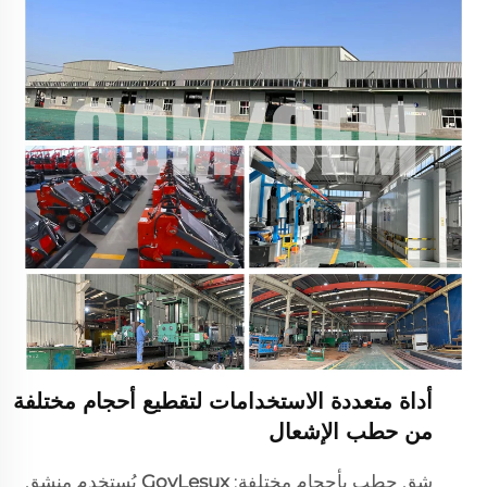
أداة متعددة الاستخدامات لتقطيع أحجام مختلفة
من حطب الإشعال
شق حطب بأحجام مختلفة:
GovLesux
يُستخدم منشق