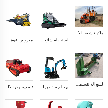
ماكينة شفط الأشجار الممتازة للزراعة الفعالة للأشجار
استخدام شائع لتحميل مدمج بمسار صغير
معروض بقوة حفار عجلات صغير آلات تنقيب عن الأرض حفار عجلات صغير سكيد ستير
للبيع آلة تقسيم الخشب بالبنزين آلة تقسيم الخشب من 7 طن إلى 25 طن تقسيم السجلات
بيع الجملة من المصنع 0.8T 1T Ce حديقة منزلية مزرعة منزلية هيدروليكية على الجنزير حفارة مصغرة باغر حفارات
تصميم جديد لآلة قص العشب بمحرك ديزل قوي متعددة الاستخدامات مناسبة للمزارعين