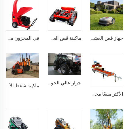
جهاز قص العشب عن بُعد صناعي لاسلكي من كيسين مزوَّد ببطارية، بعرض قص ١٠٠٠ مم، مزود بعجلات، ذاتي التحرك، ومناسب لجميع أنواع التضاريس
ماكينة قص العشب عن بعد تعمل بالديزل/الكهرباء/البنزين ذات المبيعات الجيدة ماكينة قص العشب المصغرة الروبوتية
في المخزون محطم الأخشاب بدء كهربائي بالبنزين سعة 100 مم قوة 15 حصان آلة تكسير الخشب
جرار عالي الجودة لتطبيقات زراعية وصناعية متنوعة
ماكينة شفط الأشجار الممتازة للزراعة الفعالة للأشجار
الأكثر مبيعًا محرك الديزل 26 بوصة مناشير متعددة الألواح للخشب المحمولة منشار حقل آلات المنشار