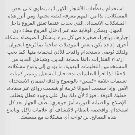
استخدام مقطِّعات الأشجار الكهربائية ينطوي على بعض
المشكلات، لذا من المهم معرفة كيفية تجنبها. ومن أبرز هذه
المشكلات الانسداد، الذي يحدث عندما تعلق الفروع داخل
الجهاز. ويمكن الوقاية منه عبر إدخال الفروع ببطء دون
إجبارها، وبأجزاء صغيرة في كل مرة. وتشكل الضوضاء مشكلة
أخرى؛ إذ قد تكون بعض الموديلات صاخبةً بما يُزعج الجيران.
ولذلك يُوصى باستخدام واقيات للأذن للحماية منها. كما يجب
ارتداء القفازات دائمًا لحماية اليدين. ويتجاهل العديد من
المستخدمين التعليمات اليدوية، ما يؤدي إلى وقوع مشكلات
لاحقًا. لذا اقرأ التعليمات بدقة قبل التشغيل. وتتميز كتيبات
تعليمات علامة «كيسن» بالوضوح والدقة لضمان الاستخدام
الآمن. وإذا سمعت أصواتًا غريبة أو شممت روائح غير معتادة،
فعليك التوقف فورًا؛ لأن ذلك يدل على وجود عطل يتطلب
الإصلاح. والصيانة الدورية أمرٌ جوهري: نظِّف الجهاز بعد كل
استخدام، وافحصه بانتظام لاكتشاف أي علامات تآكل. وباتباع
هذه النصائح، لن تواجه أي مشكلات مع مقطِّعك.