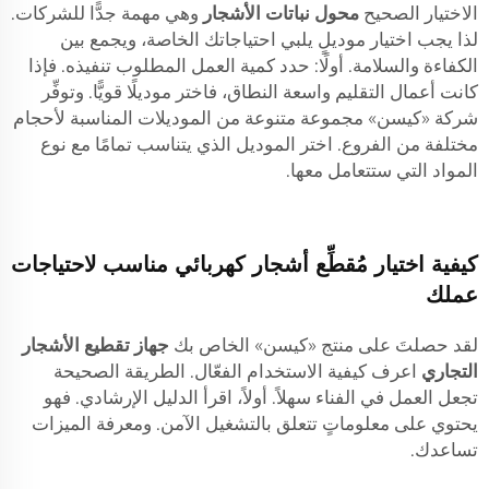
الاختيار الصحيح
محول نباتات الأشجار
وهي مهمة جدًّا للشركات.
لذا يجب اختيار موديلٍ يلبي احتياجاتك الخاصة، ويجمع بين
الكفاءة والسلامة. أولًا: حدد كمية العمل المطلوب تنفيذه. فإذا
كانت أعمال التقليم واسعة النطاق، فاختر موديلًا قويًّا. وتوفِّر
شركة «كيسن» مجموعة متنوعة من الموديلات المناسبة لأحجام
مختلفة من الفروع. اختر الموديل الذي يتناسب تمامًا مع نوع
المواد التي ستتعامل معها.
كيفية اختيار مُقطِّع أشجار كهربائي مناسب لاحتياجات
عملك
لقد حصلتَ على منتج «كيسن» الخاص بك
جهاز تقطيع الأشجار
التجاري
اعرف كيفية الاستخدام الفعّال. الطريقة الصحيحة
تجعل العمل في الفناء سهلاً. أولاً، اقرأ الدليل الإرشادي. فهو
يحتوي على معلوماتٍ تتعلق بالتشغيل الآمن. ومعرفة الميزات
تساعدك.