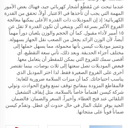
عندما تبحث عن مُقطِّع أشجار كهربائي جيد، فهناك بعض الأمور
المهمة التي يجب أن تأخذها في الاعتبار. أولاً، تحقق من القدرة
الكهربائية؛ إذ إن الموديلات ذات القدرة الأعلى يمكنها معالجة
الفروع الأكبر بسرعة أكبر. وينبغي أن تكون القدرة لا تقل عن
١٥ أمبير لأداء مقبول. كما أن الحجم والوزن يلعبان دوراً مهماً
أيضاً، لأن الوزن الزائد يجعل من الصعب نقل الجهاز بسهولة.
وتتميز موديلات كيسن بأنها محمولة، مما يسهل حملها إلى
مختلف أجزاء الحديقة. وبعد ذلك، تأتي سعة التقطيع، أي
أقصى سمك للفروع التي يمكن للمقطر أن يتعامل معها.
فبعض الموديلات تصل سعتها إلى ثلاث بوصات، بينما تقتصر
أخرى على الفروع الصغيرة فقط. لذا اختر الموديل الذي
يناسب احتياجاتك. كما أن ميزات السلامة ضرورية للغاية؛
فالمقاطع المزودة بمفاتيح توقف تمنع وقوع الحوادث. وتولي
شركة كيسن اهتماماً خاصاً بالسلامة، مثل إيقاف التشغيل
التلقائي عند فتح الغطاء. وأخيراً، السعر والضمان: فالضمان
الجيد يوفر عليك المال في حال حدوث أي عطل. وتقدِّم كيسن
ضماناً قوياً على منتجاتها.