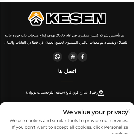
تم تأسيس شركة كيسن ميكنري في عام 2003 بهدف إنتاج منتجات ذات جودة عالية
للعملاء وتقديم دعم معدات عالمي المستوى لجميع العملاء في قطاعي الغابات والبناء.
اتصل بنا
رقم 1، شارع كوي فانغ (حديقة اللوجستيات بويوان)
+86-189 53266099
We value your privacy
[email protected]
We use cookies and similar tools to provide our services.
If you don't want to accept all cookies, click Personalize
cookies.