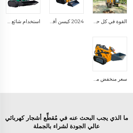
القوة في كل حفرة – آلات حفر الأشجار الصناعية، بدون هامش تجزئة
2024 كيسن أفضل بيع سعر رخيص لوادر الزاحف الصغيرة مع الحفار الأمامي المزود بالمكابس أو المسار
استخدام شائع لتحميل مدمج بمسار صغير
سعر منخفض ميني جرافة كهربائية متعددة الوظائف جرافة زاحفة هيدروليكية صغيرة بعجلات حفار
ما الذي يجب البحث عنه في مُقطِّع أشجار كهربائي
عالي الجودة لشراء بالجملة