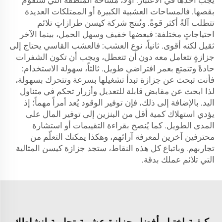
يجب أخذها في الاعتبار. أولاً، مساحة المنطقة التي ستقوم
بقصها. فالمساحات العشبية الكبيرة أو الممتلكات العديدة
تتطلب آلةً أكثر قوةً. وتُنتج شركة كيسن طرازاتٍ تلائم
احتياجاتٍ مختلفة: فبعضها خفيف وسهل الحمل، بينما الآخر
ثقيل لكنه أقوى. ثانياً، نوع العشب: فالعشب القاسي يحتاج إلى
جزازةٍ تتعامل معه دون أن تتعطل، ويجب أن تكون الشفرات
حادةً وتتمتع بعمر افتراضي طويل. ثالثاً، سهولة الاستخدام:
فأنت تبحث عن جزازة تبدأ تشغيلها بسرعة وتتحرك بسهولة،
لذا ابحث عن مقابض قابلة للتعديل وأزرار تحكم في متناول
اليد. بالإضافة إلى ذلك، فإن توفير الوقود يُعد أمراً مهماً؛ إذ
يؤدي استهلاك كمية أقل من البنزين إلى توفير المال على
المدى الطويل. كما يُنصح بقراءة التقييمات أو استشارة
محترفين آخرين لمعرفة آرائهم، وهكذا يمكنك التعلّم من
تجاربهم. وباتباع كل هذه النقاط، ستجد جزازة كيسن المثالية
التي تلائم عملك بدقة.