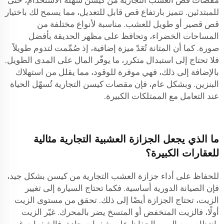
مقصات قص العشب التجارية من كيسن سهلة الاستخدام، حتى
للمبتدئين. تتميز بارتفاع قص قابل للتعديل، مما يسمح لك باختيار
قص قصير أو طويل للعشب. مناسبة لأنواع مختلفة من
المساحات الخضراء، وتحافظ على مظهر الحديقة بأفضل
صورة. كما أن المتانة تُعَدّ ميزة إضافية، إذ صُمِّمت لتدوم طويلاً
فلا تحتاج إلى استبدال متكرر، ما يوفّر المال على المدى الطويل.
بالإضافة إلى ذلك، فهي موفرة للوقود، مما يقلل من استهلاك
البنزين. وبشكل عام، فإن مقصات كيسن التجارية تُسهّل الحياة
عند التعامل مع الممتلكات الكبيرة.
ما الذي يجعل الجزازة العشبية التجارية مثالية
للعقارات الكبيرة؟
للحفاظ على أداء جزازة العشب التجارية من كيسن بشكل جيد،
فإن الصيانة الدورية أساسية. فكما تحتاج السيارة إلى تغيير
الزيت، تحتاج الجزازة أيضًا إلى ذلك. تحقق من مستوى الزيت
أولًا، فالزيت المنخفض أو المتسخ يضر بالمحرك. غيّر الزيت