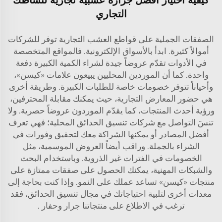
كيفية اختيار أفضل جزازة عشبية تجارية لنشاطك
التجاري
الصفقات الجملية على قواطع العشب التجارية توفر للشركات
أموالاً كثيرة. ابدأ بالأسواق الإلكترونية. فالمواقع المتخصصة
في الأدوات تقدّم عروضاً جيدة لشراء الكمية الكبيرة دفعة
واحدة. كما أن الموردين المحليين يبيعون علامات «كيسن»،
وأحياناً تتوفر خصومات خاصة للطلبات الكبيرة. وطريقة أخرى
هي حضور المعارض التجارية، حيث يمكنك مقابلة المحترفين،
ورؤية أحدث المنتجات، كما يقدّم الموردون عروضاً حصرية. ولا
تنسَ التواصل مع شركات تنسيق الحدائق المحلية؛ فهي تعرف
أفضل المصادر أو يمكنها الشراكة معك لتحقيق وفورات في
الشراء بالجملة. وراقب أيضاً العروض الموسمية، مثل
الخصومات في الفترات غير الذروية. وباستخدام البحث
والشبكات المهنية، يمكنك الحصول على صفقات ممتازة على
منتجات «كيسن» تساعد عملك على النمو. وإذا كنت بحاجة إلى
معدات أخرى لتلبية احتياجاتك في مجال تنسيق الحدائق، فقد
ترغب في الاطلاع على منتجاتنا
جرار وحفار
.