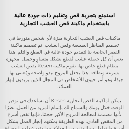
استمتع بتجربة قص وتقليم ذات جودة عالية
باستخدام ماكينة قص العشب التجارية
ماكينات قص العشب التجارية ميزة لأي شخص متورط في
تصميم المناظر الطبيعية وقص العشب! تم تصميم ماكينة
القصر الخاصة بنا لتقديم جودة عالية في القطع والتلم. هذا
يعني أن كل خصلة عشب تُقطع بشكل متساوٍ وجميل. مجهزة
بنظام قطع خاص بها، تقوم ماكينة Kesen بقص العشب
بسرعة ونظافة. هذا يجعل المروج تبدو واضحة ومُعتنى بها
جيدًا، وهو أمر حيوي للأشخاص في المجال الذين يريدون إبهار
العملاء.
يمكن لماكينة القص التجارية Kesen أن تساعدك في توفير
الوقت خلال يومك والسماح لك بإتمام المزيد من العمل. نظرًا
لأنها مصممة لمعالجة المروج الأكبر حجمًا، فإنها تقص أسرع
من المقص العادي. بهذه الطريقة يمكنهم إنجاز العمل بشكل
أسرع والتعامل مع المزيد من العملاء، مما يفيد عملهم. لمعرفة