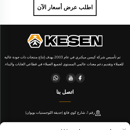
اطلب عرض أسعار الآن
تم تأسيس شركة كيسن ميكنري في عام 2003 بهدف إنتاج منتجات ذات جودة عالية
للعملاء وتقديم دعم معدات عالمي المستوى لجميع العملاء في قطاعي الغابات والبناء.
اتصل بنا
رقم 1، شارع كوي فانغ (حديقة اللوجستيات بويوان)
+86-189 53266099