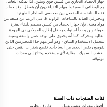
جهاز الحصاد التجاري من كيسن قوي ومتين، لذا يمكنه التعامل
مع الوظائف الصعبة والمهام الثقيلة دون أن يتعطل. وقد جعلت
هذه المتانة منه المفضل بين مصممي المناظر الطبيعية
ومحترفي العناية بالساحات. الزاوية 8: على الرغم من صنعه من
مواد متينة، فإن جهاز الحصاد من كيسن مصمم للبقاء لفترة
طويلة ولن يصدأ لسنوات بفضل إطاره الفولاذي ذي الجودة
العالية ومحركه. كما أنه يحتوي على لوحة عمل واسعة ومتينة
لتتحمل الاستخدام الشاق - وهو أمر مهم جدًا للمحترفين الذين
يقومون بقص العديد من الساحات. تقطع شفرات القص حتى
العشب السميك - مثالية لأي مستخدم يحتاج إلى معدات
موثوقة.
فئات المنتجات ذات الصلة
أفضل محراث عشب يعمل
جاروف تجارية