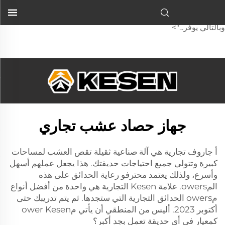
للمقاصف التجارية هي جهاز متين مصمم لقص العشب في مناطق
واسعة، ويُلبّي جميع احتياجات حديقتك. وهذا يجعل عملك أسهل وأسرع،
وبالتالي يوفّر...">
جهاز حصاد عشب تجاري
أ
جاروف تجارية
هي آلة صناعية ثقيلة تقص العشب لمساحات
كبيرة وتتولى جميع احتياجات حديقتك. هذا يجعل عملهم أسهل
وأسرع، ولذلك يعتمد محترفو رعاية الحدائق على هذه
المowers. علامة Kesen التجارية هي واحدة من أفضل أنواع
مowers الحدائق التجارية التي ستجدها. ثم يتم تدريبك حتى
أكتوبر 2023. أليس من المنطقي أن يأتي مower Kesen
كمعيار في أي حديقة تعمل بجد أكبر؟