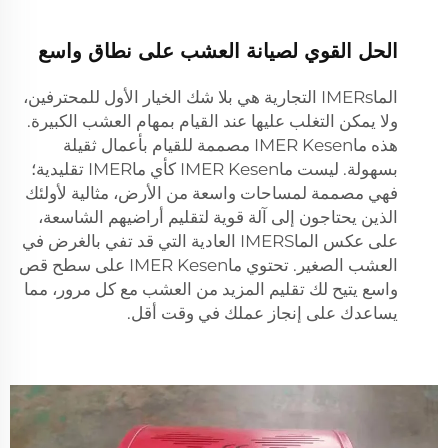
الحل القوي لصيانة العشب على نطاق واسع
الماIMERs التجارية هي بلا شك الخيار الأول للمحترفين،
ولا يمكن التغلب عليها عند القيام بمهام العشب الكبيرة.
هذه ماIMER Kesen مصممة للقيام بأعمال ثقيلة
بسهولة. ليست ماIMER Kesen كأي ماIMER تقليدية؛
فهي مصممة لمساحات واسعة من الأرض، مثالية لأولئك
الذين يحتاجون إلى آلة قوية لتقليم أراضيهم الشاسعة،
على عكس الماIMERS العادية التي قد تفي بالغرض في
العشب الصغير. تحتوي ماIMER Kesen على سطح قص
واسع يتيح لك تقليم المزيد من العشب مع كل مرور، مما
يساعدك على إنجاز عملك في وقت أقل.