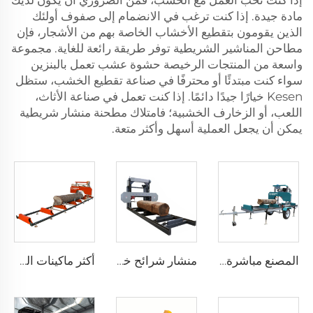
إذا كنت تحب العمل مع الخشب، فمن الضروري أن يكون لديك
مادة جيدة. إذا كنت ترغب في الانضمام إلى صفوف أولئك
الذين يقومون بتقطيع الأخشاب الخاصة بهم من الأشجار، فإن
مطاحن المناشير الشريطية توفر طريقة رائعة للغاية. مجموعة
واسعة من المنتجات الرخيصة
حشوة عشب تعمل بالبنزين
سواء كنت مبتدئًا أو محترفًا في صناعة تقطيع الخشب، ستظل
Kesen خيارًا جيدًا دائمًا. إذا كنت تعمل في صناعة الأثاث،
اللعب، أو الزخارف الخشبية؛ فامتلاك مطحنة منشار شريطية
يمكن أن يجعل العملية أسهل وأكثر متعة.
المصنع مباشرة آلات قطع الخشب غاز/ ديزل/ كهرباء محمولة عجلات مقطورة منشار حقل أفقية آلة منشار شريط
منشار شرائح خشبية بسعر منخفض وثقيل يصل قطر المنشار فيه إلى 1000 ملم لمخازن الأخشاب الكبيرة
أكثر ماكينات المناشير الخشبية مبيعًا تعمل بالغاز / الديزل / الكهرباء، منشار محمول على عجلات ومنشار باند أفقي