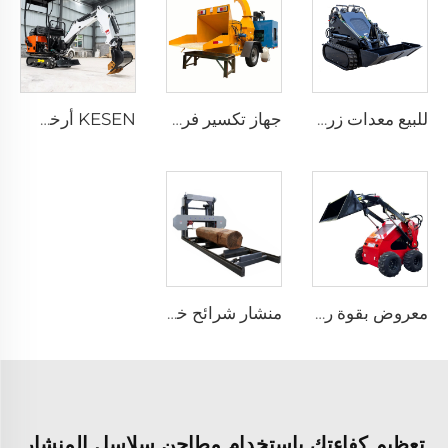
للبيع معدات زراعية مصغرة جرافة الزاحف حفار الجرافة
جهاز تكسير فروع الأشجار الخشبية عالية الجودة للحدائق يعمل بالديزل مع آلة تقطيع وتدمير الأخشاب المتنقلة الكبيرة
KESEN أرخص مصنع حفارات مصغرة للمزارع آلة 3.5 طن حفار صغير مايكرو باغر 2 طن 3 طن حفارة مصغرة
معروض بقوة رخيص حفّار توجيهي صغير محرك مرفق حفّار توجيهي صغير ديزل
منشار شرائح خشبية بسعر منخفض وثقيل يصل قطر المنشار فيه إلى 1000 ملم لمخازن الأخشاب الكبيرة
تعظيم كفاءتك باستخدام مطاحن سلاسل المنشار