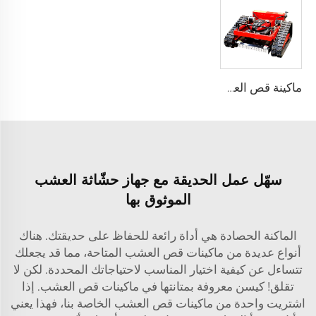
ماكينة قص العشب عن بعد تعمل بالديزل/الكهرباء/البنزين ذات المبيعات الجيدة ماكينة قص العشب المصغرة الروبوتية
سهّل عمل الحديقة مع جهاز حشّاثة العشب
الموثوق بها
الماكنة الحصادة هي أداة رائعة للحفاظ على حديقتك. هناك
أنواع عديدة من ماكينات قص العشب المتاحة، مما قد يجعلك
تتساءل عن كيفية اختيار المناسب لاحتياجاتك المحددة. لكن لا
تقلق! كيسن معروفة بمتانتها في ماكينات قص العشب. إذا
اشتريت واحدة من ماكينات قص العشب الخاصة بنا، فهذا يعني