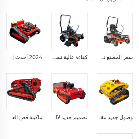
سعر المصنع نسخة محدثة ماكينة قص العشب الموجه عن بعد للبيع ماكينة قص العشب الصفراء الدوران
كفاءة عالية نسخة محدثة ماكينة قص العشب الجالس عليها للبيع ماكينة قص العشب الصفراء الدوران للحدائق
2024 أحدث إصدار توصيل سريع رخيص المower الموجه عن بعد الكهربائي والديزل
وصول جديد مقص عشب كهربائي ديزل صغير الحجم للمنزل المزود برأس حلق روبوتي لحصد العشب
تصميم جديد لآلة قص العشب بمحرك ديزل قوي متعددة الاستخدامات مناسبة للمزارعين
ماكينة قص العشب ذات نوعية جيدة بمحرك ديزل وبعجلات تحكم عن بعد