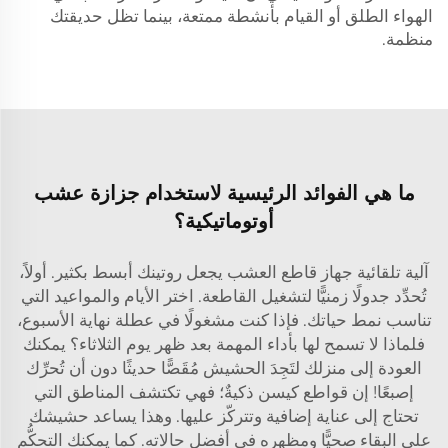
الهواء الطلق أو القيام بأنشطة ممتعة، بينما تظل حديقتك
منظمة.
ما هي الفوائد الرئيسية لاستخدام جزازة عشب
أوتوماتيكية؟
آلية تلقائية
جهاز قاطع العشب
يجعل روتينك أبسط بكثير. أولاً،
تُحدِّد جدولًا زمنيًّا لتشغيل القاطعة. اختر الأيام والمواعيد التي
تناسب نمط حياتك. فإذا كنت مشغولًا في عطلة نهاية الأسبوع،
فلماذا لا تسمح لها بأداء المهمة بعد ظهر يوم الثلاثاء؟ يمكنك
العودة إلى منزلك لتَجِدَ الحشيش مُقَصًّا حديثًا دون أن تُحرِّك
إصبعًا! إن قواطع كيسن ذكيةٌ؛ فهي تكتشف المناطق التي
تحتاج إلى عناية إضافية وتتركّز عليها. وهذا يساعد حشيشك
على البقاء صحيًّا ومظهره في أفضل حالاته. كما يمكنك التحكُّم