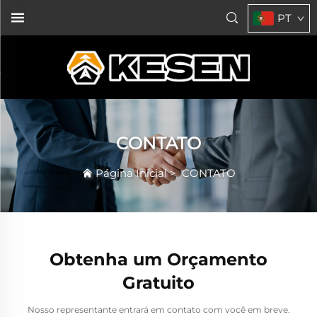
PT
CONTATO
Página Inicial
>
CONTATO
Obtenha um Orçamento
Gratuito
Nosso representante entrará em contato com você em breve.