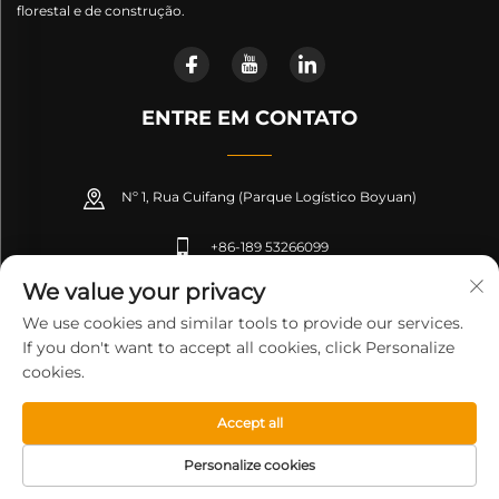
florestal e de construção.
ENTRE EM CONTATO
Nº 1, Rua Cuifang (Parque Logístico Boyuan)
+86-189 53266099
We value your privacy
[email protected]
We use cookies and similar tools to provide our services.
If you don't want to accept all cookies, click Personalize
cookies.
Direitos Autorais © Shandong Kesen Machinery Manufacturing
Co., Ltd. Todos os Direitos Reservados-
Política de privacidade
-
Accept all
Blog
Personalize cookies