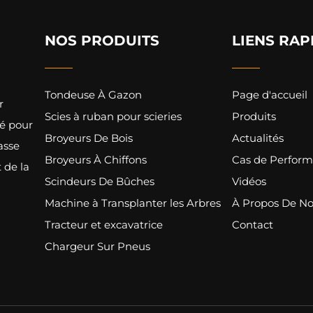
NOS PRODUITS
LIENS RAP
Tondeuse À Gazon
Page d'accueil
r
Scies à ruban pour scieries
Produits
té pour
Broyeurs De Bois
Actualités
asse
Broyeurs À Chiffons
Cas de Perfor
 de la
Scindeurs De Bûches
Vidéos
Machine à Transplanter les Arbres
À Propos De N
Tracteur et excavatrice
Contact
Chargeur Sur Pneus