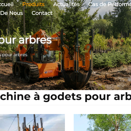
cueil
Produits
Actualités
Cas de Perform
 De Nous
Contact
our arbres
 pour arbres
chine à godets pour ar