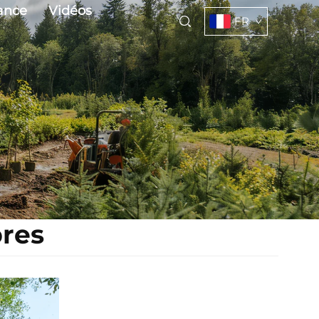
ance
Vidéos
FR
bres