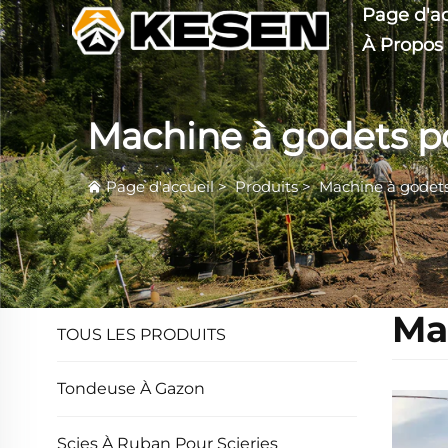
Page d'ac
À Propos
Machine à godets p
Page d'accueil
>
Produits
>
Machine à godets
Ma
TOUS LES PRODUITS
Tondeuse À Gazon
Scies À Ruban Pour Scieries