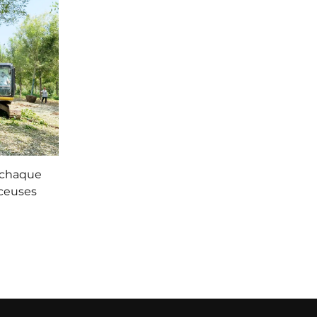
 chaque
rceuses
res, sans
ciale