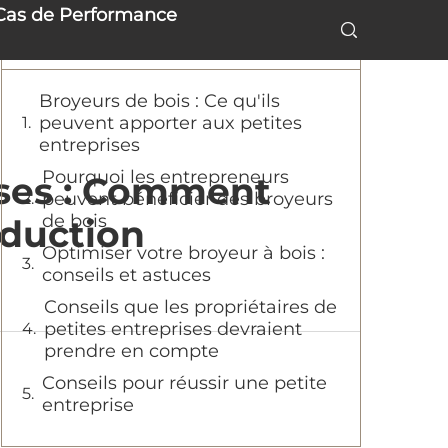
Cas de Performance
Table of Contents
Broyeurs de bois : Ce qu'ils
peuvent apporter aux petites
entreprises
Pourquoi les entrepreneurs
ises : Comment
peuvent bénéficier des broyeurs
de bois
oduction
Optimiser votre broyeur à bois :
conseils et astuces
Conseils que les propriétaires de
petites entreprises devraient
prendre en compte
Conseils pour réussir une petite
entreprise