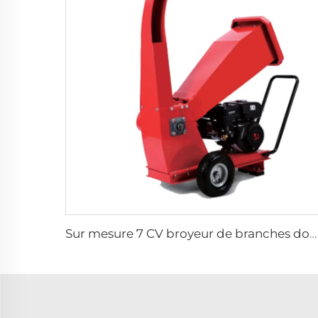
Sur mesure 7 CV broyeur de branches domestique à moteur à essence, machine broyeur de bois