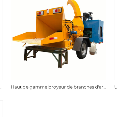
mme broyeur de branches d'arbre en bois pour jardin, broyeur à bois diesel, broyeur à bois
Haut de gamme broyeur de branches d'arbre en bois pour jardin, broyeur à bois diesel, grande machine mobile à copeaux de bois