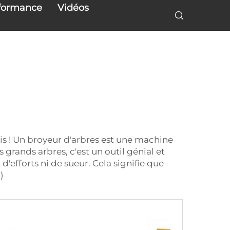
une machine redoutable qui s'attaque avec efficacité aux
rformance
Vidéos
pris ! Un broyeur d'arbres est une machine
 grands arbres, c'est un outil génial et
'efforts ni de sueur. Cela signifie que
)