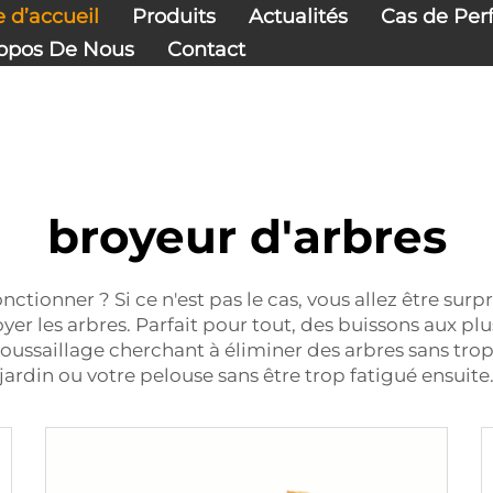
e cas, vous allez être surpris ! Un broyeur d'arbres est 
 d’accueil
Produits
Actualités
Cas de Pe
opos De Nous
Contact
broyeur d'arbres
onctionner ? Si ce n'est pas le cas, vous allez être sur
yer les arbres. Parfait pour tout, des buissons aux plus
ssaillage cherchant à éliminer des arbres sans trop d
jardin ou votre pelouse sans être trop fatigué ensuite.