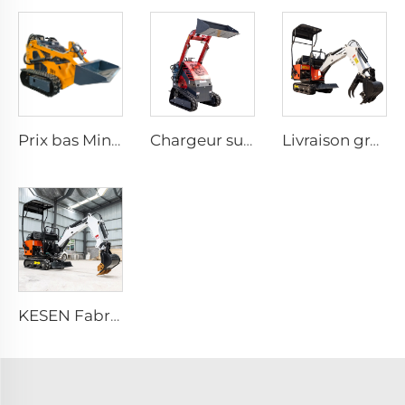
Prix bas Mini Chargeur Compact Multi Fonctionnel à Glissement Électrique avec Roues Petites Pelles Hydrauliques sur Chenilles
Chargeur sur Chenilles Mini Diesel pour Jardin Conforme aux Normes Internationales CE EPA avec Pièces Détachables
Livraison gratuite ! Mini-pelle 3.5 tonnes 1 tonne 2 tonnes Moteur Kubota Pelleteuse Mini Chinoise Petite machine de terrassement
KESEN Fabricant le moins cher de mini-pelles 3.5 tonnes pour exploitation agricole, petite pelleteuse Micro Bagger 2 tonnes 3 tonnes Mini Pelleteuse