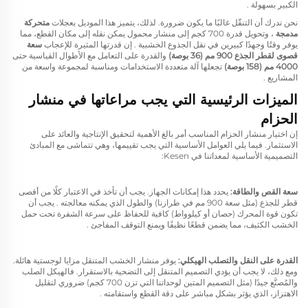
الكبير بسهولة
.
نحن ندرك أن التنقّل غالبًا ما يكون ضرورة. لذلك، يتميز هذا الموديل بعجلات
متحركة
مدمجة
، وتحويل قدرة 700 كجم إلى منشار محمول يمكن نقله إلى مكان القطع، مما
يوفر وقتًا وجهدًا كبيرين في نقل الجذوع الخشبية
. إن قدرتها المثيرة للإعجاب
سعة
قصوى لقطر الجذع 900 مم (36 بوصة)
والقدرة على التعامل مع الأطوال القياسية حتى
4000 مم (158 بوصة)
تجعلها آلة متعددة الاستخدامات ومناسبة لمجموعة واسعة من
المشاريع
.
الميزات الرئيسية التي يجب مراعاتها في منشار
الحزام
إن اختيار منشار الحزام المناسب أمر بالغ الأهمية لتحقيق الإنتاجية والعائد على
الاستثمار. فيما يلي العوامل الأساسية التي يجب تقييمها، وهي تتماشى مع المبادئ
التصميمية الأساسية لمعداتنا في Kesen:
سعة القص والطاقة:
يحدد هذا إمكانات الجهاز. يجب أن تأخذ في الاعتبار كلًا من أقصى
قطر للجذع (مثل سعة 900 مم في طرازنا) والطول الذي يمكنه معالجته
. يجب أن
تكون قوة المحرك (حصان أو كيلوواط) كافية للحفاظ على سرعة الشفرة تحت حمل
الخشب الكثيف، مما يضمن قطعًا نظيفًا ويمنع التوقف المفاجئ
.
القدرة على النقل والتصلب الهيكلي:
يوفر منشار الخشب المتنقل مزايا لوجستية هائلة.
ومع ذلك، لا يجب أن يؤدي التصميم المتنقل إلى التضحية بالاستقرار. فالهيكل الصلب
والمُصنَّع جيدًا (مثل التصميم المتين لوحداتنا التي تزن 700 كجم) ضروري لتقليل
الاهتزاز، الذي يؤثر بشكل مباشر على دقة القطع واستقامته
.