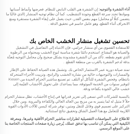
أداء الشفرة والتوجيه:
إن الشفرة هي القلب النابض للنظام. فعرضها وأنماط أسنانها
وموادها تحدد سرعة القطع وجودة التشطيب. كما أن نظام توجيه المنشار (الذي غالبًا ما
يتضمن كتلًا أو محامل) مهم بنفس القدر، حيث يعمل على إبقاء الشفرة مستقرة ومنع
الانحراف أثناء القطع، وهو عامل حاسم في تحقيق الدقة
.
تحسين تشغيل منشار الخشب الخاص بك
للاستفادة القصوى من أي منشار حزامي، فإن الانتباه إلى التفاصيل في التشغيل
والصيانة هو المفتاح. استخدم دائمًا شفرة مناسبة لنوع الخشب ومحتواه من الرطوبة
الذي تقوم بقطعه. تأكد من أن الشفرة مشدودة بشكل صحيح وأن محامل التوجيه مُعدَّة
بدقة لدعم الشفرة بالقرب من منطقة القطع.
.
تمتد صيانة دورية عمر الاستثمار الخاص بك. وتشمل هذه الصيانة الحفاظ على الإطار
والمسارات والتوجيهات خالية من نشارة الخشب والراتنج، وتزييت الأجزاء المتحركة
بانتظام، وفحص الشفرة للتآكل أو التلف. تم تصنيع مناشير الحزام الجيدة من Kesen
لتوفير سنوات من الخدمة الموثوقة، مما يساعدك على تحويل الأخشاب القيّمة إلى
خشب عالي الجودة بكفاءة ودقة.
بالنسبة للشركات التي تسعى إلى تعزيز قدراتها في إنتاج الأخشاب، تظل منشار الحزام
حلاً لا مثيل له لما يتميز به من مزيج بين العائد العالي والكفاءة والمرونة. ومن خلال
التركيز على تصميم قوي وقابل للنقل ومتين، توفر شركة كيسن للآلات الأدوات القوية
اللازمة للتعامل مع هذا العمل الشاق وتحقيق نتائج استثنائية.
للاطلاع على المواصفات التفصيلية لطرازات مناشير الحزام الأفقية وغيرها، ومعرفة
الكيفية التي يمكن أن تناسب بها تدفق عملك، يُرجى زيارة صفحات المنتجات الخاصة بنا
على الموقع الرسمي.