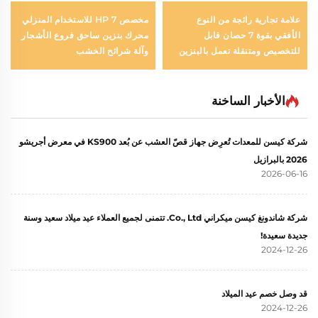
علامة تجارية رائجة من النوع
مخصص 7 HP للاستخدام المنزلي
الأفقي بقوة 7 حصان قابل
محرك بنزين ساحق فروع الأشجار
للتخصيص ومتنقلة تعمل بالبنزين
وآلة شرائح الخشب
لآلة تقطيع وتدمير الأخشاب
الأخبار الساخنة
شركة كيسن للمعدات تُعرِض جهاز قصّ العشب عن بُعد KS900 في معرض أجريشو
2026 بالبرازيل
2026-06-16
شركة شاندونغ كيسن ميكراني Co., Ltd. تتمنى لجميع العملاء عيد ميلاد سعيد وسنة
جديدة سعيدة!
2024-12-26
قد وصل خصم عيد الميلاد
2024-12-26