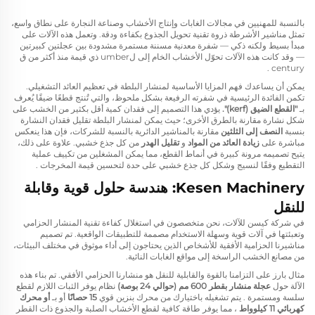
بالنسبة للمهنيين في مجالات الغابات وإنتاج الأخشاب وصناعة النجارة على نطاق واسع،
تمثل مناشير الأشرطة ذروة تقنية تحويل الجذوع بكفاءة ودقة. وتعمل هذه الآلات على
مبدأ بسيط ولكنه ذكي — شفرة معدنية مسننة مستمرة مشدودة بين عجلتين كبيرتين
— وقد كانت هذه الآلات تحوّل الأخشاب الخام إلى لumber ذي قيمة منذ أكثر من ق
.
century
يمكن أن يساعدك فهم المزايا الأساسية لمنشار البلطة في تعظيم العائد التشغيلي.
تكمن الفائدة الرئيسية في شفرته الرفيعة بشكل ملحوظ، والتي تُنتج قطعًا ضيقًا يُعرف
بـ
"القطع الضيق (kerf)".
يؤدي هذا التصميم إلى فقدان كمية أقل بكثير من الخشب على
شكل نشارة مقارنة بالطرق الأخرى؛ حيث يمكن لمنشار البلطة تقليل فقدان النشارة
بنسبة
النصف إلى الثلثين
مقارنة بالمناشير الدائرية
بالنسبة للشركات، فإن هذا ينعكس
مباشرة على
زيادة العائد من المواد
و
تقليل الهدر
من كل جذع خشبي. علاوة على ذلك،
يتيح تصميمه مرونة كبيرة في أنماط القطع، مما يمكن المشغلين من تكييف عملية
التقطيع وفقًا لنسيج وشكل كل جذع خشبي على حدة لتحسين قيمة المخرجات
.
Kesen Machinery: هندسة حلول قوية وقابلة
للنقل
في شركة كيسن للآلات، نحن متخصصون في استغلال كفاءة تقنية المنشار الحزامي
وتعبئتها في آلات قوية وسهلة الاستخدام مصممة للتطبيقات الواقعية. تم تصميم
مناشيرنا الحزامية الأفقية للأشخاص الذين يحتاجون إلى أداء موثوق في مختلف البيئات،
من مصانع الخشب الراسخة إلى مواقع الغابات النائية.
مثال بارز على التزامنا بالقوة والقابلية للنقل هو منشارنا الحزامي الأفقي. تم بناء هذه
الآلة حول
عجلة منشار بقطر 600 مم (حوالي 24 بوصة)
نظام يوفر الثبات اللازم لقطع
سلسة ومستمرة
. يتم تشغيله باختيارك من محرك بنزين قوي
15 حصانًا
أو بـ
أو محرك
كهربائي 11 كيلوواط
، مما يوفر طاقة كافية لقطع الأخشاب الصلبة والجذوع ذات القطر