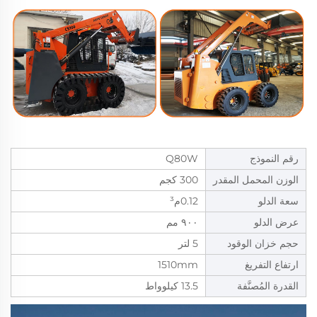
رقم النموذج
Q80W
الوزن المحمل المقدر
300 كجم
سعة الدلو
0.12م³
عرض الدلو
٩٠٠ مم
حجم خزان الوقود
5 لتر
ارتفاع التفريغ
1510mm
القدرة المُصنَّفة
13.5 كيلوواط