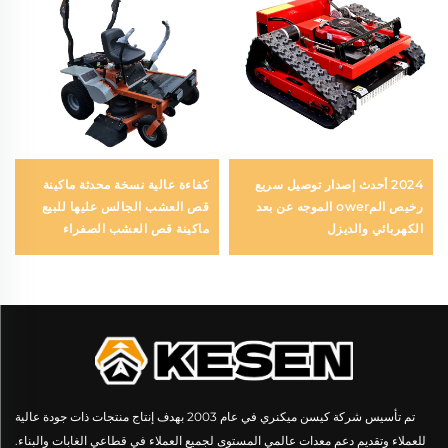
2024 أحدث إصدار توصيل سريع
كفاءة عالية نسخة محدثة ماكينة
رخيص المower الموجه عن بعد
قص العشب الجالس عليها للبيع
الكهربائي والديزل
ماكينة قص العشب الصفراء
الدوران للحدائق
تم تأسيس شركة كيسن ميكنري في عام 2003 بهدف إنتاج منتجات ذات جودة عالية
للعملاء وتقديم دعم معدات عالمي المستوى لجميع العملاء في قطاعي الغابات والبناء.