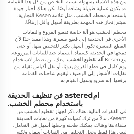
من هذه الأشياء بسهولة نسبية. التخلص من كل هذا القمامة
قد يكون عملية طويلة وشاقة أيضًا. لكن هناك أخبار جيدة.
باستخدام محطم الخشب، مثل علامة Kesen التجارية،
سيتم إنجاز هذه المهمة بطريقة أسهل وأقل إرهاقًا.
محطم الخشب هو آلة خاصة تقطع الفروع والنفايات
الأخرى في الحديقة إلى قطع صغيرة. وهذا مفيد جدًا لأن
القطع الصغيرة تكون أسهل بكثير للتخلص منها، أو حتى
دمجها في الحديقة كسماد. السماد جيد للنباتات المزروعة.
مع Kesen
آلة تقطيع الخشب
معك، لن تضطر لاستخدام
يوم كامل في قطع الفروع يدويًا، أو نقل أكياس ثقيلة من
نفايات الأشجار إلى الرصيف ليقوم شاحنات القمامة
برفعها. إنه سريع وسهل القيام به.
امastered فن تنظيف الحديقة
باستخدام محطم الخشب.
في الفقرات التالية، هناك ذكر لجهاز تقطيع الخشب من
Kesem. بدلاً من ترك كميات كبيرة من نفايات الحديقة
ملقاة هنا وهناك، يمكنك طحنه وجعلها أسهل في التعامل.
ليس هذا فقط يجعل التخلص من النفايات أسهل، ولكنه