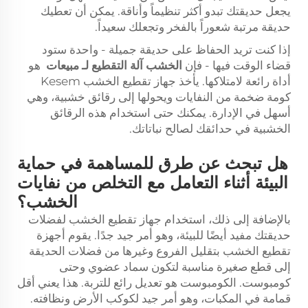
يجعل حديقتك تبدو أكثر تنظيماً وأناقة. يمكن أن تعطيك
حديقة مرتبة شعوراً بالفخر وتجعلك سعيداً.
إذا كنت تريد الحفاظ على حديقة جميلة - واحدة ستود
قضاء الوقت فيها - فإن
الخشب
آلة التقطيع
لـ
مبيعات
هو
أداة رائعة لامتلاكها. يأخذ جهاز تقطيع الخشب Kesem
كومة ضخمة من النفايات ويحولها إلى رقائق خشبية، وهي
أسهل في الإدارة. يمكنك حتى استخدام هذه الرقائق
الخشبية في حدائقك لصالح نباتاتك.
هل تبحث عن طرق للمساهمة في حماية
البيئة أثناء التعامل مع التخلص من نفايات
الخشب؟
بالإضافة إلى ذلك، استخدام جهاز تقطيع الخشب لفضلات
حديقتك مفيد أيضًا للبيئة، وهو أمر جيد جدًا. يقوم أجهزة
تقطيع الخشب بتقليل الفروع وغيرها من فضلات الحديقة
إلى قطع صغيرة مناسبة لتكون سماد عضوي وحتى
كومبوست. الكومبوست هو تعديل رائع للتربة. هذا يعني أقل
قمامة في المكبات، وهو أمر جيد لكوكب الأرض ونظافته.