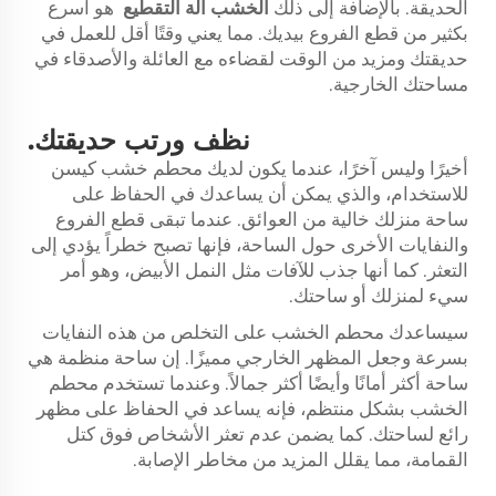
الحديقة. بالإضافة إلى ذلك
الخشب
آلة التقطيع
هو أسرع
بكثير من قطع الفروع بيديك. مما يعني وقتًا أقل للعمل في
حديقتك ومزيد من الوقت لقضاءه مع العائلة والأصدقاء في
مساحتك الخارجية.
نظف ورتب حديقتك.
أخيرًا وليس آخرًا، عندما يكون لديك محطم خشب كيسن
للاستخدام، والذي يمكن أن يساعدك في الحفاظ على
ساحة منزلك خالية من العوائق. عندما تبقى قطع الفروع
والنفايات الأخرى حول الساحة، فإنها تصبح خطراً يؤدي إلى
التعثر. كما أنها جذب للآفات مثل النمل الأبيض، وهو أمر
سيء لمنزلك أو ساحتك.
سيساعدك محطم الخشب على التخلص من هذه النفايات
بسرعة وجعل المظهر الخارجي مميزًا. إن ساحة منظمة هي
ساحة أكثر أمانًا وأيضًا أكثر جمالاً. وعندما تستخدم محطم
الخشب بشكل منتظم، فإنه يساعد في الحفاظ على مظهر
رائع لساحتك. كما يضمن عدم تعثر الأشخاص فوق كتل
القمامة، مما يقلل المزيد من مخاطر الإصابة.