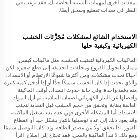
بمعدات أخرى لمهمات البستنة الخاصة بك، فقد ترغب في
النظر في
معدات تقطيع وسحق
أيضًا.
الاستخدام الشائع لمشكلات مُجَزِّئات الخشب
الكهربائية وكيفية حلها
الماكينات الكهربائية لتفتيت الخشب، مثل ماكينات كيسن،
ممتازة لتحويل الفروع ومخلفات الحديقة إلى قطع صغيرة. لكن
أحيانًا تحدث مشكلات. ومن أكثرها شيوعًا الارتطام أو الانسداد،
والذي يحدث إذا كان الخشب سميكًا جدًّا أو إذا أُدخل كمية كبيرة
منه دفعة واحدة. وفي حالة حدوث انسداد، أوقف الماكينة
وافصلها عن التيار الكهربائي لضمان السلامة، ثم أزل المواد
العالقة بعناية. وتحقق من حجم الخشب قبل التغذية لتجنب
الانسداد. أما المشكلة الأخرى فهي عدم بدء تشغيل الماكينة،
وقد يعود ذلك إلى عدم توصيلها بالتيار بشكل جيد أو انقطاع
الفيوز. لذا تحقق أولًا من مصدر الطاقة. وإذا كان التوصيل سليمًا
ومع ذلك لا تبدأ الماكينة بالعمل، فقد تحتاج إلى إصلاح. اقرأ