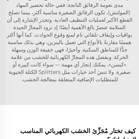
مدى نعومة الرقائق الناتجة: ففي حالة تحضير المهاد
(المولتش)، تكون الرقائق الصغيرة مناسبة أكثر، بينما تصلح
القطع الأكبر لعمليات التنظيف العادية. وتجدر الإشارة إلى أن
السلامة عنصرٌ بالغ الأهمية أيضًا؛ إذ تزود المجازّ الجيدة
بواقيات وإيقاف تلقائي تام لمنع وقوع الحوادث. كما أنها أكثر
همسًا مقارنةً بالأنواع التي تعمل بالبنزين، وهي بذلك مناسبة
جدًّا للمناطق السكنية. وأخيرًا، فهي خفيفة الوزن وسهلة
الحركة. وبفضل هذه المجازّ الكهربائية للخشب من علامة
«كيسن»، يمكنك إنجاز أي مهمة — سواء كانت كبيرة أو
صغيرة. ولا تنسَ أخذ خيارات مثل
Splitters الكتلة الحيوية
للمتطلبات الإضافية المتعلقة بمعالجة الخشب.
كيف تختار مُجَزِّئ الخشب الكهربائي المناسب