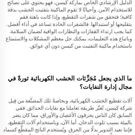
الدليل الإرشادي الخاص بماركة كيسن، فهو يحتوي على نصائح
للاستخدام الآمن. وأحيانًا لا تقوم الماكينة بتفتيت الخشب بدقة
كافية؛ فتحقق من شفرات التقطيع، وإذا كانت باهتة فقم
بتقليحها أو استبدالها. فالشفرات الحادة تساعد في أداء أفضل.
كما يجب ارتداء القفازات والنظارات الواقية لضمان السلامة.
وباتباع هذه التعليمات، يمكنك حل معظم المشكلات والاستمتاع
باستخدام ماكينة التفتيت من كيسن دون أي عوائق.
ما الذي يجعل مُجَزِّئات الخشب الكهربائية ثورةً في
مجال إدارة النفايات؟
آلات تقطيع الخشب الكهربائية، وبخاصةً تلك المصنَّعة من قِبل
شركة كيسن، تُغيِّر طريقة تعاملنا مع نفايات الحدائق. ففي
السابق كان الناس يحرقون الأغصان والأوراق، مما كان يضر
بالبيئة بسبب تلوث الدخان. أما الآن، وباستخدام آلات التقطيع،
فإننا نعيد التدوير بدلًا من الحرق. ويُستخدم الناتج المقطَّع كسماد