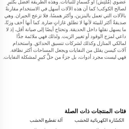
عضوي (مُلْتِش) أو كسمادٍ للنباتات. وهذه الطريقة أفضل بكثيرٍ
لصالح الكوكب! كما أن هذه الآلات أسهل في الاستخدام مقارنةً
بالآلات التي تعمل بالبنزين، وأكثر همسًا، فلا تزعج الجيران. وهي
صديقةٌ أكثر للبيئة لأنها لا تطلق غازاتٍ ضارة. كما أنها أخف وزنًا،
ما يسهل نقلها داخل الحديقة. وتحتاج أيضًا إلى صيانة أقل، إذ لا
داعي لمزج الوقود أو تغيير الزيت. ولذلك فهي ملائمة جدًّا
لمالكي المنازل وكذلك لشركات تنسيق الحدائق. واستخدام
آلات كيسن يقلل من النفايات ويجعل المساحات أكثر نظافة.
فهي ليست مجرد أدوات، بل جزءٌ من حلٍّ كبيرٍ لمشكلة النفايات.
فئات المنتجات ذات الصلة
الكسّارة الكهربائية للخشب
آلة تقطيع الخشب