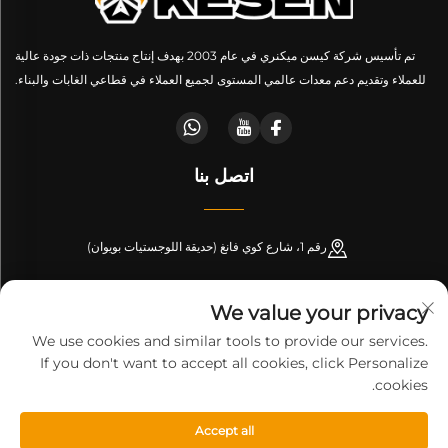
تم تأسيس شركة كيسن ميكنري في عام 2003 بهدف إنتاج منتجات ذات جودة عالية
للعملاء وتقديم دعم معدات عالمي المستوى لجميع العملاء في قطاعي الغابات والبناء.
اتصل بنا
رقم 1، شارع كوي فانغ (حديقة اللوجستيات بويوان)
+86-189 53266099
We value your privacy
[email protected]
We use cookies and similar tools to provide our services.
If you don't want to accept all cookies, click Personalize
cookies.
حقوق النشر © شركة شاندونغ كيسن لتصنيع المachinery. جميع الحقوق
Accept all
محفوظة-
سياسة الخصوصية
-
المدونة