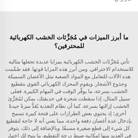
ما أبرز الميزات في مُجَزِّئات الخشب الكهربائية
للمحترفين؟
تأتي مُجَزِّئات الخشب الكهربائية بمزايا عديدة تجعلها مثالية
للاستخدام الاحترافي. ومن أبرز هذه المزايا قوتها. فقد صُمِّمت
هذه الآلات للتعامل مع المواد الصعبة مثل الأغصان السميكة
وجذوع الأشجار. ويقوم المحرك الكهربائي القوي بتقطيع
الخشب بسرعة، ما يوفِّر الوقت في المهام الكبيرة. فعلى
سبيل المثال، إذا سقطت شجرة في حديقتك، يمكن لمُجَزِّئ
الخشب إزالتها بسرعة. كما أن نظام التغذية يُعَدُّ ميزةً جيدةً
أخرى؛ إذ يحتوي بعض الطرازات على فتحة كبيرة تسمح
بإدخال عدة أغصان دفعة واحدة، مما يعني أنه لا حاجة لتقطيع
كل شيء إلى قطع صغيرة مسبقًا. وبالإضافة إلى ذلك، يتوفر
في العديد منها إمكانية ضبط درجة التقطيع، ما يتيح لك اختيار