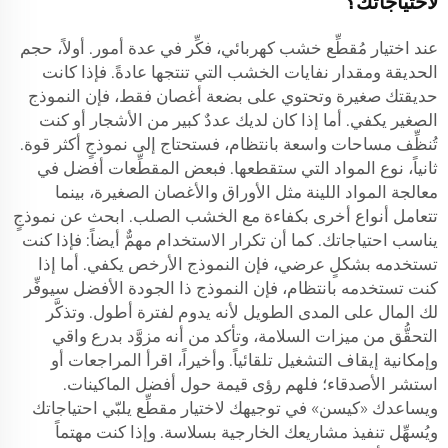
لاحتياجاتك؟
عند اختيار مُقطِّع خشب كهربائي، فكِّر في عدة أمور. أولاً، حجم
الحديقة ومقدار نفايات الخشب التي تنتجها عادةً. فإذا كانت
حديقتك صغيرة وتحتوي على بضعة أغصان فقط، فإن النموذج
الصغير يكفي. أما إذا كان لديك عددٌ كبير من الأشجار أو كنت
تُنظِّف مساحات واسعة بانتظام، فستحتاج إلى نموذجٍ أكثر قوة.
ثانياً، نوع المواد التي ستقطعها. فبعض المقطِّعات أفضل في
معالجة المواد اللينة مثل الأوراق والأغصان الصغيرة، بينما
تتعامل أنواع أخرى بكفاءة مع الخشب الصلب. ابحث عن نموذجٍ
يناسب احتياجاتك. كما أن تكرار الاستخدام مهمٌّ أيضاً: فإذا كنت
تستخدمه بشكلٍ عرضي، فإن النموذج الأرخص يكفي. أما إذا
كنت تستخدمه بانتظام، فإن النموذج ذا الجودة الأفضل سيوفِّر
لك المال على المدى الطويل لأنه يدوم لفترة أطول. وتذكَّر
التحقُّق من ميزات السلامة، وتأكد من أنه مزوَّد بدرع واقي
وإمكانية إيقاف التشغيل تلقائياً. وأخيراً، اقرأ المراجعات أو
استشر الأصدقاء؛ فلهم رؤى قيمة حول أفضل الماكينات.
ويساعدك «كيسن» في توجيهك لاختيار مقطِّع يلبّي احتياجاتك
ويُسهِّل تنفيذ مشاريعك الخارجية بسلاسة. وإذا كنت مهتماً