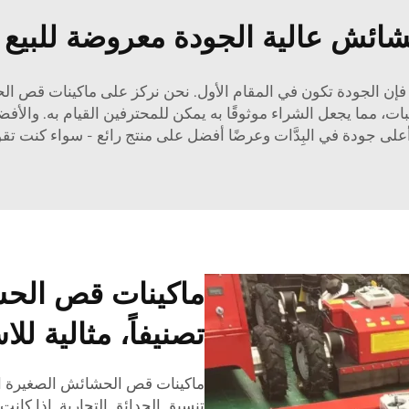
ئش عالية الجودة معروضة للبيع ب
فإن الجودة تكون في المقام الأول. نحن نركز على ماكينات قص الحش
ات، مما يجعل الشراء موثوقًا به يمكن للمحترفين القيام به. والأف
لى جودة في البِدَّات وعرضًا أفضل على منتج رائع - سواء كنت تقوم 
ماكينات قص الحش
تصنيفاً، مثالية لل
ماكينات قص الحشائش الصغيرة الق
تنسيق الحدائق التجارية. إذا كان