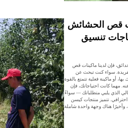
ات قص الحشائش
اجات تنسيق
ئق، فإن لدينا ماكينات قص
لفريدة. سواء كنت تبحث عن
، أو ماكينة فعلية تتمتع بالقوة
نه. مهما كانت احتياجاتك، فإن
الي الذي يلبي متطلباتك — سواءً
احترافي. تتميز منتجات كيسن
 وأخيرًا هناك وجهة واحدة شاملة