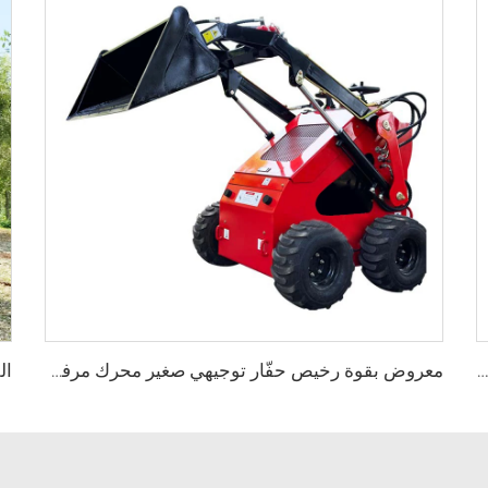
KESEN سعر مصنع سحق سريع محطم بشاشات مختلفة فم مربع قطر كبير محطم الخشب لنشارة الخشب
معروض بقوة رخيص حفّار توجيهي صغير محرك مرفق حفّار توجيهي صغير ديزل