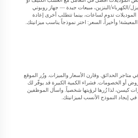
عض الموديلات أفضل في التعامل مع العشب الكثيف أو
ل/الكهرباء/البنزين، مبيعات جيدة — جهاز روبوتي
الموديلات تدوم لساعات، بينما تتطلب أخرى إعادة
لمعيشة! وأخيراً، السعر: اختر نموذجاً يناسب ميزانيتك.
في متاجر الحدائق. وقارن الأسعار والميزات. وزُر الموقع
ض أو الخصومات. فشراء الكمية الكبيرة قد يوفّر لك
زات كيسن، لذا زُرها لرؤيتها شخصياً. واسأل الموظفين
ي إيجاد النموذج الأنسب لميزانيتك.