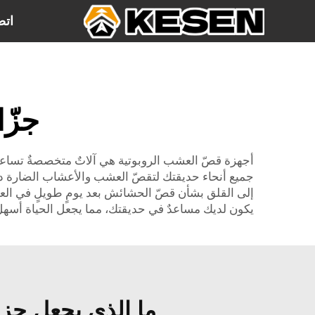
اتص
جزّ
أجهزة قصّ العشب الروبوتية هي آلاتٌ متخصصةٌ تساعد 
جميع أنحاء حديقتك لتقصّ العشب والأعشاب الضارة دون ا
إلى القلق بشأن قصّ الحشائش بعد يومٍ طويلٍ في العمل
يكون لديك مساعدٌ في حديقتك، مما يجعل الحياة أسهل
ما الذي يجعل جزا