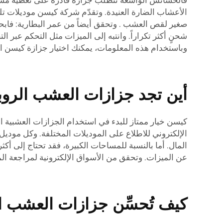
فالحشائش الواسعة تتطلب جزازة قادرة على تغطية مساحة
الأعشاب الضارة العنيدة. وتقدّم شركة كيسن موديلات تل
صغير لقص العشب
. وتحقق أيضاً من عمر البطارية: فا
شحنٍ أكثر تكراراً. وانتبه إلى الميزات مثل التحكم عبر ا
وباستخدام هذه المعلومات، يمكنك اختيار جزازة كيسن الر
أين تجد جزازات العشب الروبو
كيسن خيار ممتاز للبدء في استخدام الجزازات العشبية الرو
الإلكتروني للاطلاع على الموديلات المختلفة. وكل مود
المال. أما بالنسبة للمساحات الكبيرة، فقد تحتاج إلى أك
عن الميزات. وتحقق من الأسواق الإلكترونية لمراجعة ال
كيف تُحسِّن جزازات العشب الر