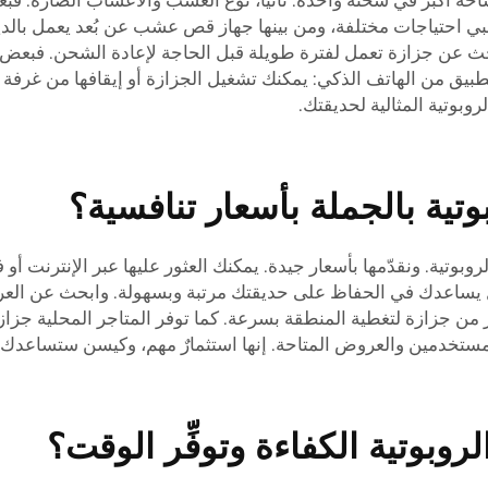
 أكبر في شحنة واحدة. ثانياً، نوع العشب والأعشاب الضارة: فب
بي احتياجات مختلفة، ومن بينها
جهاز قص عشب عن بُعد يعمل بالديز
بحث عن جزازة تعمل لفترة طويلة قبل الحاجة لإعادة الشحن. فبعض 
لتطبيق من الهاتف الذكي: يمكنك تشغيل الجزازة أو إيقافها من غرفة ا
وبوتية المثالية لحديقتك.
تية بالجملة بأسعار تنافسية؟
بوتية. ونقدّمها بأسعار جيدة. يمكنك العثور عليها عبر الإنترنت أو 
يل يساعدك في الحفاظ على حديقتك مرتبة وبسهولة. وابحث عن العرو
ثر من جزازة لتغطية المنطقة بسرعة. كما توفر المتاجر المحلية جزا
مستخدمين والعروض المتاحة. إنها استثمارٌ مهم، وكيسن ستساعدك ف
وبوتية الكفاءة وتوفِّر الوقت؟