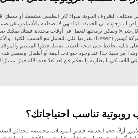
 في مختلف الظروف الجوية. سواء كان الطقس مشمسًا أو ممطرًا قلي
راض الموجودة في الحديقة. لذا فهي لا تصطدم بالأشياء وتبقى ضمن
كل شيء! ويمكن برمجتها لتعمل في أوقات محددة. فمثلًا، يمكنك ض
عشب مقطوع حديثًا. وتمتاز آلات قص العشب من شركة كيسن (Kesen) بقدرتها عل
وةً على ذلك، تحافظ على صحة العشب بفضل قصّها المنتظم والموحّد.
. وهذا أمرٌ مفيدٌ جدًا عند وجود حيوانات أليفة أو أطفال. وبفضل هذ
 اللاسلكي بالبطارية والتحكم عن بُعد
تُعدّ هذه الآلة خيارًا مم
روبوتية تناسب احتياجاتك؟
لأمور. أولاً، حجم الحديقة: فبعض الموديلات مخصصة للحدائق الصغير