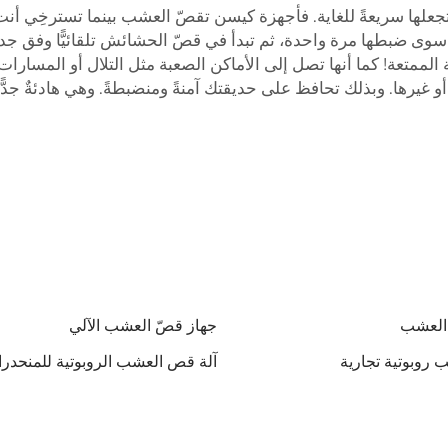
جعلها سريعةً للغاية. فأجهزة كيسن تقصّ العشب بينما تسترخِي أنت. 
وى ضبطها مرة واحدة، ثم تبدأ في قصّ الحشائش تلقائيًّا وفق جدولٍ
ة الممتعة! كما أنها تصل إلى الأماكن الصعبة مثل التلال أو المسارا
ر أو غيرها. وبذلك تحافظ على حديقتك آمنةً ومنضبطةً. وهي هادئةٌ جد
 العشب
جهاز قصّ العشب الآلي
روبوتية تجارية
آلة قص العشب الروبوتية للمنحدر