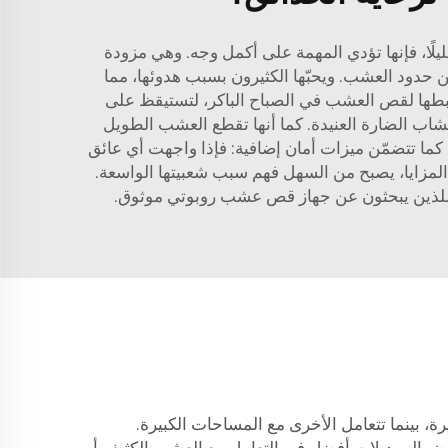
لًا، فإنها تؤدي المهمة على أكمل وجه. وهي مزودة
 حدود العشب. ويحبّها الكثيرون بسبب هدوئها، مما
بطها لقص العشب في الصباح الباكر، لتستيقظ على
ى التعامل مع العشب الكثيف والأعشاب الضارة العنيدة. كما أنها تقطع العشب الطويل
 كما تتضمّن ميزات أمان إضافية: فإذا واجهت أي عائق
ه المزايا، يصبح من السهل فهم سبب شعبيتها الواسعة.
تازًا للذين يبحثون عن جهاز قص عشب روبوتي موثوق.
ة، بينما تتعامل الأخرى مع المساحات الكبيرة.