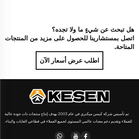
هل تبحث عن شيءٍ ما ولا تجده؟
اتصل بمستشارينا للحصول على مزيد من المنتجات
المتاحة.
اطلب عرض أسعار الآن
تم تأسيس شركة كيسن ميكنري في عام 2003 بهدف إنتاج منتجات ذات جودة عالية
للعملاء وتقديم دعم معدات عالمي المستوى لجميع العملاء في قطاعي الغابات والبناء.