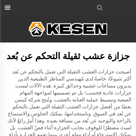
جزازة عشب ثقيلة التحكم عن بُعد
أصبحت جزازات العشب الثقيلة التي تعمل بالتحكم عن بُعد
أكثر شيوعًا، خاصةً لدى مُهندسي المناظر الطبيعية الذين
يديرون مساحات عشبية وحدائق كبيرة. هذه الآلات ليست
جزازات عادية فحسب؛ بل تم تصميمها لمواجهة المهام
الصعبة وتبسيط عملية العناية بالعشب. وتُنتج شركة كيسن
بعضًا من أفضل جزازات العشب الثقيلة التي تعمل بالتحكم
عن بُعد في السوق. وباستخدامها، يمكنك الجلوس والاستمتاع
بالراحة والتوجيه عن بُعد من مسافة بعيدة. وهذا أمرٌ رائعٌ لأنك
لستَ مضطرًا للوقوف بجانب الجزازة أثناء قصّ العشب. بل
يمكنك الاسترخاء أو أداء مهام أخرى بينما تقوم الجزازة بأداء