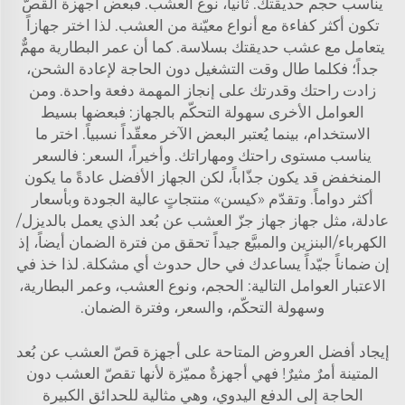
يناسب حجم حديقتك. ثانياً، نوع العشب. فبعض أجهزة القصّ
تكون أكثر كفاءة مع أنواع معيّنة من العشب. لذا اختر جهازاً
يتعامل مع عشب حديقتك بسلاسة. كما أن عمر البطارية مهمٌّ
جداً؛ فكلما طال وقت التشغيل دون الحاجة لإعادة الشحن،
زادت راحتك وقدرتك على إنجاز المهمة دفعة واحدة. ومن
العوامل الأخرى سهولة التحكّم بالجهاز: فبعضها بسيط
الاستخدام، بينما يُعتبر البعض الآخر معقّداً نسبياً. اختر ما
يناسب مستوى راحتك ومهاراتك. وأخيراً، السعر: فالسعر
المنخفض قد يكون جذّاباً، لكن الجهاز الأفضل عادةً ما يكون
أكثر دواماً. وتقدّم «كيسن» منتجاتٍ عالية الجودة وبأسعار
عادلة، مثل جهاز
جهاز جزّ العشب عن بُعد الذي يعمل بالديزل/
الكهرباء/البنزين والمبيَّع جيداً
تحقق من فترة الضمان أيضاً، إذ
إن ضماناً جيّداً يساعدك في حال حدوث أي مشكلة. لذا خذ في
الاعتبار العوامل التالية: الحجم، ونوع العشب، وعمر البطارية،
وسهولة التحكّم، والسعر، وفترة الضمان.
إيجاد أفضل العروض المتاحة على أجهزة قصّ العشب عن بُعد
المتينة أمرٌ مثيرٌ! فهي أجهزةٌ مميّزة لأنها تقصّ العشب دون
الحاجة إلى الدفع اليدوي، وهي مثالية للحدائق الكبيرة