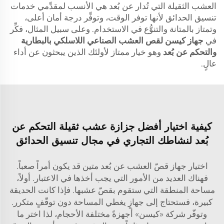
العشب الثقيلة التي تُدار عن بُعد هي الأنسب لمقدِّمي خدمات
تنسيق الحدائق لأنها توفر الوقت، وتوفِّر درجة أمان أعلى،
وتمتاز بالمتانة والتنوُّع في الاستخدام. وعلى سبيل المثال، فكِّر
في
جهاز كيسن لقص العشب الصناعي اللاسلكي بالبطارية
والتحكم عن بُعد
وهو خيار ممتاز لأولئك الذين يبحثون عن أداء
عالٍ.
كيفية اختيار أفضل جزازة عشب ثقيلة التحكم عن
بُعد لنشاطك التجاري في مجال تنسيق الحدائق
اختيار جهاز قصّ العشب عن بُعد متين قد يكون أمراً صعباً.
فهناك العديد من الأمور التي يجب أخذها في الاعتبار. أولاً،
مساحة المنطقة التي ستقوم بقصّ عشبها. فإذا كانت الحديقة
كبيرة، فستحتاج إلى جهازٍ يغطي المساحة دون توقّفٍ متكرر.
وتوفّر شركة «كيسن» أجهزةً مختلفة الأحجام، لذا اختر ما