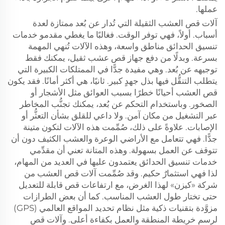
عملها.
آلات قص العشب الثقيلة التي تُدار عن بُعد ممتازة لعدة
أسباب. أولاً، فهي توفر الوقت. فغالبًا ما يغطي مقدمو خدمات
تنسيق الحدائق مناطق واسعة، وهذه الآلات تُنهي المهمة
بسرعة. وبدلًا من دفع جهاز قص عشب ثقيل، يمكنك فقط
توجيهه عن بُعد. وهي مفيدة جدًّا في الممتلكات الكبيرة التي
يتطلب التنقُّل فيها بذل جهدٍ كبير. ثانيًا، هي أكثر أمانًا. فقد يكون
قص العشب أحيانًا خطرًا بسبب العوائق مثل الأشجار أو
الصخور. وباستخدام التحكم عن بُعد، يمكنك تجنُّب المخاطر
عبر التشغيل من مكان آمن. ولا داعي للقلق بشأن التعثُّر أو
الإصابات. علاوةً على ذلك، صُمِّمت هذه الآلات لتكون متينة
جدًّا. فهي تتعامل مع الأراضي الوعرة والعشب الكثيف دون أن
تتوقف عن العمل بسهولة. وهذه المتانة تعني أن مقدِّمي
خدمات تنسيق الحدائق يعتمدون عليها في العديد من المهام،
لذا فهي استثمارٌ حكيم. وقد صُمِّمت آلات قص العشب من
شركة «كيزن» لهذا الغرض، مع ارتفاعات قص قابلة للتعديل
حتى تختار طول العشب المناسب. كما أن بعض الطرازات
مزوَّدة بتقنيات ذكية مثل نظام تحديد المواقع العالمي (GPS)
لرسم خريطة المنطقة والعمل بكفاءة أعلى. وآلات قص