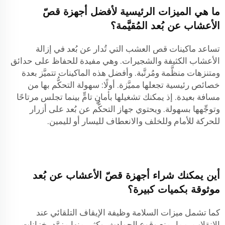
ما هي الميزات الرئيسية لأفضل أجهزة قصّ
الأعشاب عن بُعد المُقيَّمة؟
تساعد ماكينات قص العشب التي تُدار عن بُعد في إزالة
الأعشاب الكثيفة والشجيرات. وهي مفيدة للحفاظ على حدائق
ومتنزهات منظَّمة ومُرتَّبة. وأفضل هذه الماكينات تتميَّز بعدة
خصائص رئيسية تجعلها مميَّزة. أولًا: سهولة التحكُّم بها من
مسافة بعيدة. إذ يمكنك تشغيلها بأمانٍ تامٍّ بينما تجلس مرتاحًا
وتوجِّهها بسهولة. ويحتوي جهاز التحكُّم عن بُعد على أزرار
للحركة للأمام وللخلف والانعطاف لليسار أو لليمين.
أين يمكنك شراء أجهزة قصّ الأعشاب عن بُعد
موثوقة بكميات كبيرة؟
كما تشمل ميزات السلامة وظيفة الإيقاف التلقائي عند
الانقلاب، مما يمنع وقوع الحوادث. وكثير منها مزوَّد بخزانات