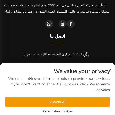
تم تأسيس شركة كيسن ميكنري في عام 2003 بهدف إنتاج منتجات ذات جودة عالية
للعملاء وتقديم دعم معدات عالمي المستوى لجميع العملاء في قطاعي الغابات والبناء.
اتصل بنا
رقم 1، شارع كوي فانغ (حديقة اللوجستيات بويوان)
+86-189 53266099
We value your privacy
[email protected]
We use cookies and similar tools to provide our services.
If you don't want to accept all cookies, click Personalize
cookies.
حقوق النشر © شركة شاندونغ كيسن لتصنيع المachinery. جميع الحقوق
Accept all
محفوظة-
سياسة الخصوصية
-
المدونة
Personalize cookies