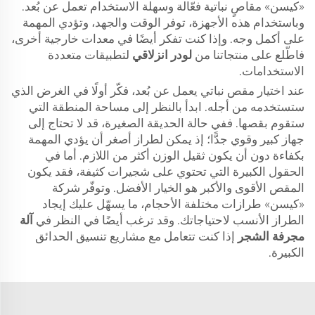
«كيسن» مقاصٍ نباتية فعّالة وسهلة الاستخدام تعمل عن بُعد.
وباستخدام هذه الأجهزة، توفر الوقت والجهد، وتؤدي المهمة
على أكمل وجه. وإذا كنت تفكر أيضًا في معدات خارجية أخرى،
فاطّلع على منتجاتنا من
لودر انزلاقي
لتطبيقات متعددة
الاستخدامات.
عند اختيار مقص نباتي يعمل عن بُعد، فكّر أولًا في الغرض الذي
ستستخدمه من أجله. ابدأ بالنظر إلى مساحة المنطقة التي
ستقوم بقصها. ففي حالة الحديقة الصغيرة، قد لا تحتاج إلى
جهاز كبير وقوي جدًّا؛ إذ يمكن لطراز أصغر أن يؤدي المهمة
بكفاءة دون أن يكون ثقيل الوزن أكثر من اللازم. أما في
الحقول الكبيرة التي تحتوي على شجيرات كثيفة، فقد يكون
المقص الأقوى والأكبر هو الخيار الأفضل. وتوفّر شركة
«كيسن» طرازات مختلفة الأحجام، ما يسهّل عليك إيجاد
الطراز الأنسب لاحتياجاتك. وقد ترغب أيضًا في النظر في
آلة
مجرفة الشجر
إذا كنت تتعامل مع مشاريع تنسيق الحدائق
الكبيرة.