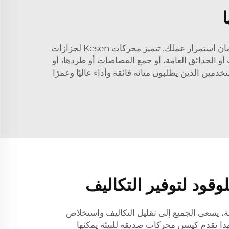
نظرًا للتلف والتآكل الناتج عن الاستخدام المكثف، تحتاج معدات تنسيق المواقع التجارية إلى أن تكون قوية وموثوقة لضمان استمرار عملك. تتميز محركات Kesen لجزازات
أو الحدائق العامة، أو جمع القصاصات أو طردها، أو
إن محركاتنا لن تخذلك، وهي تأتي مع ضمان محدود لمدة سنة واحدة. تم تصميم محركات Kesen للمستخدمين الذين يطلبون متانة فائقة وأداء عاليًا وعمرًا
قود لتوفير التكاليف
ة، يسعى الجميع إلى تقليل التكاليف واستخلاص
ذا تقدم كيسن محركات صديقة للبيئة يمكنها