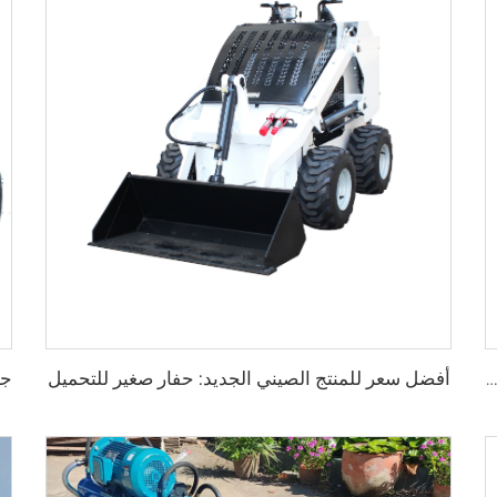
أفضل سعر للمنتج الصيني الجديد: حفار صغير للتحميل
ماكينة قص العشب عن بعد تعمل بالديزل/الكهرباء/البنزين ذات المبيعات الجيدة ماكينة قص العشب المصغرة الروبوتية