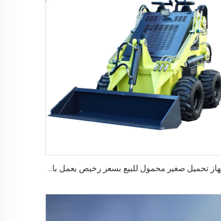
جهاز تحميل صغير محمول للبيع بسعر رخيص يعمل بالديزل مع جرافة مُتَبِعَة ذات 4 في 1 وحوض عجلات