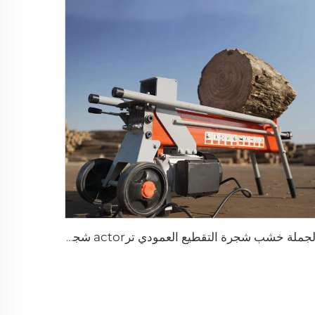
بالجملة خشب شجرة التقطيع العمودي ترactor شجرة التقطيع معالجة الحطب آلة التقطيع