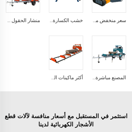
سعر منخفض ميني جرافة كهربائية متعددة الوظائف جرافة زاحفة هيدروليكية صغيرة بعجلات حفار
خشب الكسارة الساخنة للبيع كهربائية جودة عالية خشب التقطيع محرك بنزين خشب الكسارة مزيل الورق الآلة
منشار الحقول لمصنع الأثاث غاز/ ديزل/ كهرباء آلة نجارة الخشب منشار شريط معدات الغابات
المصنع مباشرة آلات قطع الخشب غاز/ ديزل/ كهرباء محمولة عجلات مقطورة منشار حقل أفقية آلة منشار شريط
أكثر ماكينات المناشير الخشبية مبيعًا تعمل بالغاز / الديزل / الكهرباء، منشار محمول على عجلات ومنشار باند أفقي
استثمر في المستقبل مع أسعار منافسة لآلات قطع
الأشجار الكهربائية لدينا