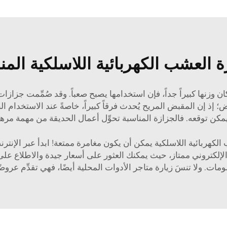
 العشب الكهربائية اللاسلكية الم
ان وزنها كبيراً جداً، فإن استخدامها يصبح صعباً. وقد صُمِّمت جزاز
إذ إن المقبض المريح يُحدث فرقاً كبيراً، خاصةً عند الاستخدام ال
يمكن توقعه. فالجزازة المناسبة تحوِّل أعمال الحديقة من مهمة مره
ربائية اللاسلكية يمكن أن يكون مغامرة ممتعة! ابدأ عبر الإنترنت
لكتروني ممتاز، حيث يمكنك العثور على أسعار جيدة والاطلاع على ا
ت. ولا تنسَ زيارة متاجر الأدوات المحلية أيضًا، فهي تقدِّم عرو