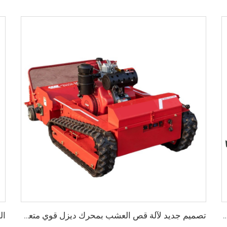
الخشبية مبيعًا تعمل بالغاز / الديزل / الكهرباء، منشار محمول على عجلات ومنشار باند أفقي
تصميم جديد لآلة قص العشب بمحرك ديزل قوي متعددة الاستخدامات مناسبة للمزارعين