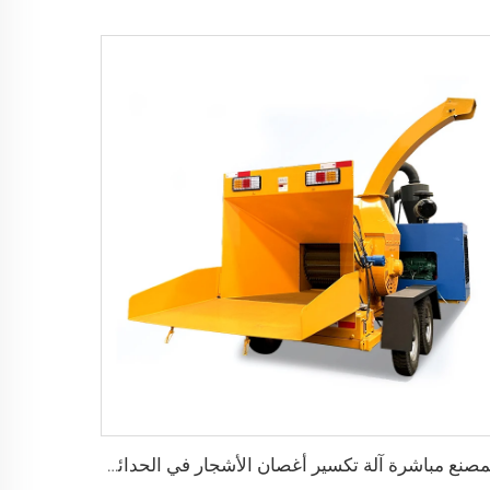
المصنع مباشرة آلة تكسير أغصان الأشجار في الحدائق بمحرك ديزل آلة تقطيع وتدمير الأخشاب