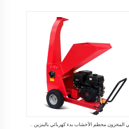
في المخزون محطم الأخشاب بدء كهربائي بالبنزين سعة 100 مم قوة 15 حصان آلة تكسير الخشب