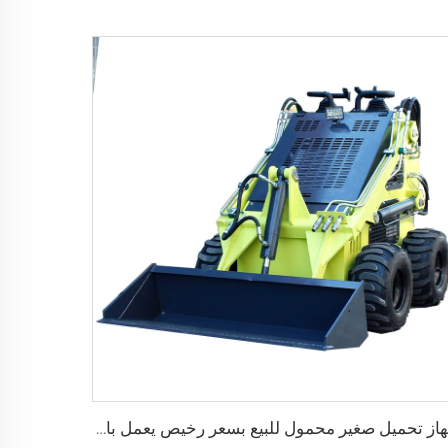
جهاز تحميل صغير محمول للبيع بسعر رخيص يعمل بالديزل مع جرافة مُتَبِعَة ذات 4 في 1 وحوض عجلات