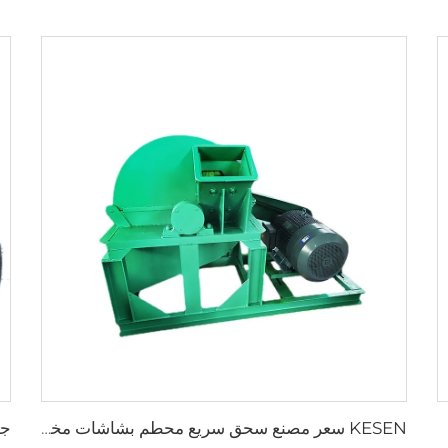
KESEN سعر مصنع سحق سريع محطم بشاشات مختلفة فم مربع قطر كبير محطم الخشب لنشارة الخشب