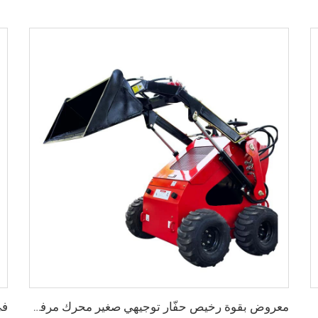
معروض بقوة رخيص حفّار توجيهي صغير محرك مرفق حفّار توجيهي صغير ديزل