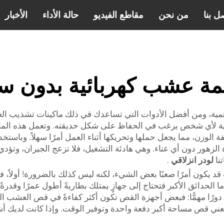
ل بنا
من نحن
مقاطع الفيديو
حالة الأداء
الأخبار
مة عشب كهربائية بدون س
أهمية، ومن أفضل الأدوات التي تساعدك في ذلك ماكينات تشذيب العش
لية لأي شخص يرغب في الحفاظ على شكل حديقته. وتعمل هذه الماكي
خفيفة الوزن، مما يجعل حملها وتحريكها أثناء العمل أمرًا سهلاً. وبا
زهور دون أي عناء. وهي هادئة التشغيل، فلا تزعج الجيران، وتؤد
نا
لودر انزلاقي
.
 يكون أمرًا صعبًا بعض الشيء، لكنه ليس كذلك بالضرورة! أولاً، ف
 الحدائق الأكبر فتحتاج إلى جهازٍ يمتلك بطاريةً أطول عمرًا وقدرةً
 دورًا مهمًّا: فبعض أجهزة القص تكون أكثر كفاءةً في قص العشب 
 قص مساحة أكبر دفعة واحدة وتوفير الوقت. وإذا كانت لديك أشجار