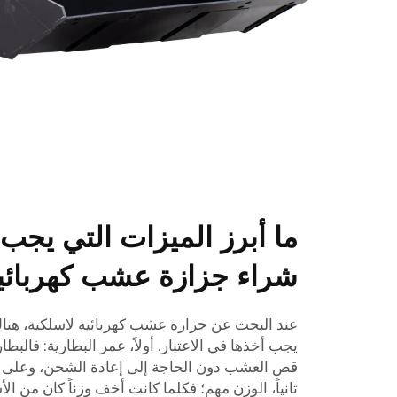
ما أبرز الميزات التي يجب ال
شراء جزازة عشب كهربائية
عند البحث عن جزازة عشب كهربائية لاسلكية، هناك
يجب أخذها في الاعتبار. أولاً، عمر البطارية: فالبطا
ثانياً، الوزن مهم؛ فكلما كانت أخف وزناً كان من ا