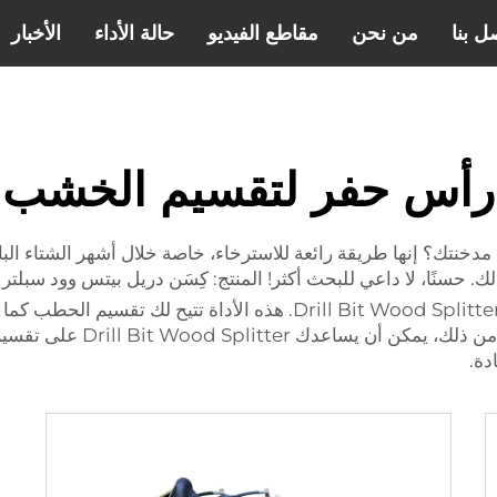
ل بنا
من نحن
مقاطع الفيديو
حالة الأداء
الأخبار
رأس حفر لتقسيم الخشب
مدخنتك؟ إنها طريقة رائعة للاسترخاء، خاصة خلال أشهر الشتاء الب
ًا، لا داعي للبحث أكثر! المنتج: كِسَن دريل بيتس وود سبلتر (FIREWOOD
خيار آخر فريد لتحقيق تقسيم الحطب بكفاءة هو أداة  Bit Wood Splitter
أو قضاء وقت طويل باستخدام ال
دة.