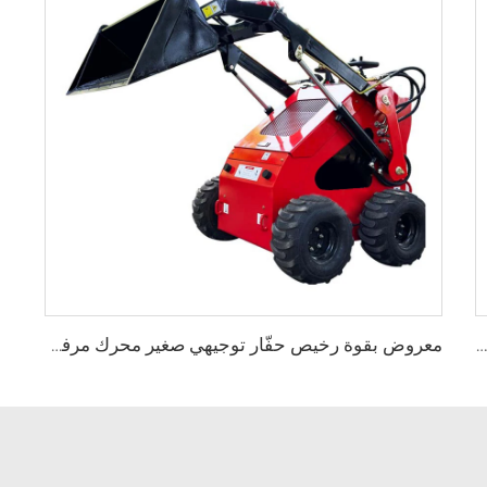
KESEN سعر مصنع سحق سريع محطم بشاشات مختلفة فم مربع قطر كبير محطم الخشب لنشارة الخشب
معروض بقوة رخيص حفّار توجيهي صغير محرك مرفق حفّار توجيهي صغير ديزل