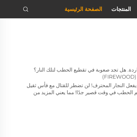
المنتجات
الصفحة الرئيسية
اردة. هل تجد صعوبة في تقطيع الحطب لتلك النار؟
)
Drill. هذه الأداة تتيح لك تقسيم الحطب كما يفعل النجار المحترف! لن تضطر للقتال مع فأس ثقيل
تقنيات التقليدية. بدلاً من ذلك، يمكن أن يساعدك Drill Bit Wood Splitter على تقسيم الحطب في وقت قصير جدًا! مما يعني المزيد من