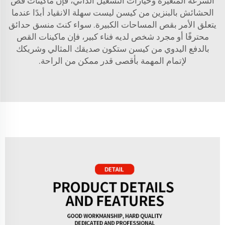
السرعة المتغيرة وخيارات التشغيل الذاتي، فإن ماكينات قص
الحشائش بالبنزين من كيسن ليست سهلة الانقياد أبدًا عندما
يتعلق الأمر بقص المساحات الكبيرة. سواء كنتَ منسق حدائق
محترفًا أو مجرد شخص لديه فناء كبير، فإن ماكينات القص
بالدفع اليدوي من كيسن ستكون صديقك المثالي وشريكك
لإتمام المهمة بأقصى قدر ممكن من الراحة.