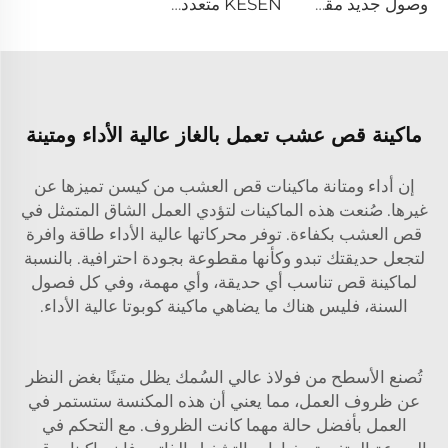
وصول جديد مقص عشب كهربائي ديزل صغير الحجم للمنزل المزود برأس حلق روبوتي لحصد العشب
KESEN متعددة الوظائف سحق رقائق الخشب إلى نشارة الخشب آلة صنع النشارة
ماكينة قص عشب تعمل بالغاز عالية الأداء ومتينة
إن أداء ومتانة ماكينات قص العشب من كيسن تميزها عن
غيرها. صُنعت هذه الماكينات لتؤدي العمل الشاق المتمثل في
قص العشب بكفاءة. توفر محركاتها عالية الأداء طاقة وافرة
لتجعل حديقتك تبدو وكأنها مقطوعة بجودة احترافية. بالنسبة
لماكينة قص تناسب أي حديقة، وأي مهمة، وفي كل فصول
السنة، فليس هناك ما يضاهي ماكينة كوبوتا عالية الأداء.
تُصنع الأسطح من فولاذ عالي السُمك يظل متينًا بغض النظر
عن ظروف العمل، مما يعني أن هذه المكنسة ستستمر في
العمل بأفضل حالة مهما كانت الظروف. مع التحكم في