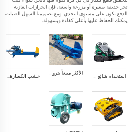
لتحقيق قطع ممتاز في كل مرة تقوم فيها بالجز. سواء كنت
تجز حديقة صغيرة أو مزرعة واسعة، فإن الجزازات الغازية
الدفع تكون على مستوى التحدي. ومع تصميمنا السهل الصيانة،
يمكنك الحفاظ عليها بأعلى كفاءة وبسهولة.
الأكثر مبيعاً بترولية شجرة التقطيع 25 طن شجرة التقطيع غابة خشب آلة التقطيع
استخدام شائع لتحميل مدمج بمسار صغير
خشب الكسارة الساخنة للبيع كهربائية جودة عالية خشب التقطيع محرك بنزين خشب الكسارة مزيل الورق الآلة